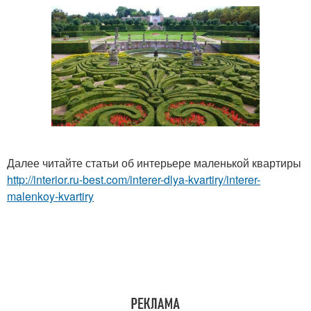
Далее читайте статьи об интерьере маленькой квартиры
http://interior.ru-best.com/interer-dlya-kvartiry/interer-
malenkoy-kvartiry