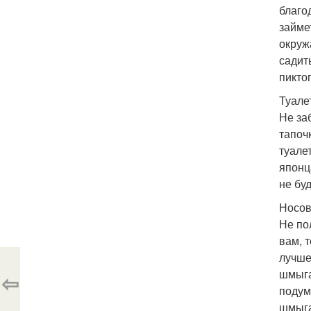
благо
займе
окруж
садит
пикто
Туалет
Не за
тапоч
туале
японц
не буд
Носов
Не по
вам, 
лучше
шмыга
⇦
подум
шмыга