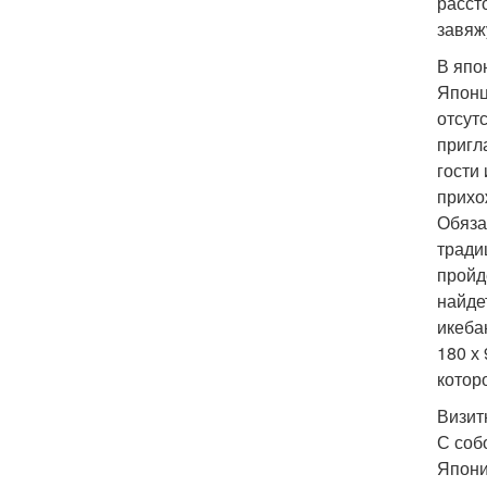
расст
завяж
В япо
Японц
отсут
пригл
гости
прихо
Обяза
тради
пройд
найде
икеба
180 х
котор
Визит
С соб
Япони