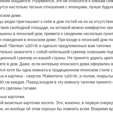
оянии общаются. Разумеется, это не относится к членам семь
утся настолько тесные отношения с японцами, лучше будьт
нском доме.
ы редко приглашают к себе в дом гостей не из-за отсутствия
ствия свободной площади, на которой можно комфортно прин
ашены в японский дом, примите к сведению несколько пункт
 и поведения в японском доме. При входе в японский дом по
жей /'Genkan \u2018/ и оденьте предложенные вам тапочки.
тельно захватите с собой небольшой сувенир (хорошим пода
ционный сувенир из вашей страны. Не принято дарить цветы,
ете в дом. Даже, если интерьер японского дома оформлен в
тся хотя бы одна комната в традиционном японском стиле с 
на и картина - сверток /'Kakemono \u2018/, и полом, покр
 90 см каждая. Перед входом в эту комнату тапочки принято
ого сделаны татами.
ные карточки.
ой визитные карточки носите. Это, конечно, в первую очеред
и, но вообще об этом хорошо бы помнить всем. Вовремя вр