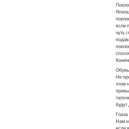
Покло
Японц
покло
если 
чуть 
подав
покло
спосо
Конеч
Обувь
Не пр
этом 
привы
тапоч
будут
Глаза 
Нам н
если 