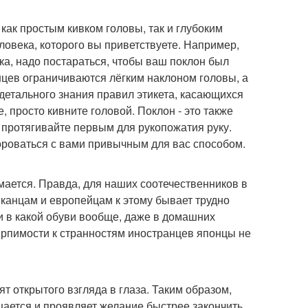
как простым кивком головы, так и глубоким
еловека, которого вы приветствуете. Например,
ка, надо постараться, чтобы ваш поклон был
нцев ограничиваются лёгким наклоном головы, а
етального знания правил этикета, касающихся
 просто кивните головой. Поклон - это также
 протягивайте первым для рукопожатия руку.
дороваться с вами привычным для вас способом.
имается. Правда, для наших соотечественников в
риканцам и европейцам к этому бывает трудно
и в какой обуви вообще, даже в домашних
терпимости к странностям иностранцев японцы не
т открытого взгляда в глаза. Таким образом,
щается и проявляет желание быстрее закончить