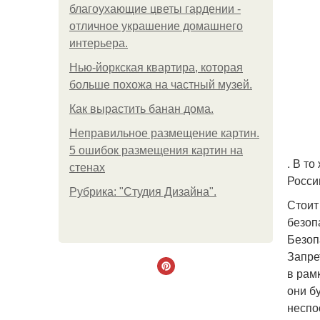
благоухающие цветы гардении -
отличное украшение домашнего
интерьера.
Нью-йоркская квартира, которая
больше похожа на частный музей.
Как вырастить банан дома.
Неправильное размещение картин.
5 ошибок размещения картин на
. В т
стенах
Росси
Рубрика: "Студия Дизайна".
Стоит
безоп
Безоп
Запре
в рам
они б
неспо