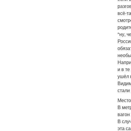
разго
всё-т
смотр
родит
"ну, ч
Росси
обяза
необы
Напри
и в т
ушёл 
Видим
стали
Место
В мет
вагон
В слу
эта с