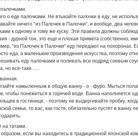
 палочками.
го о еде палочками. Не втыкайте палочки в еду, не использу
авайте ничего "из Палочек в Палочки", и вообще, два чел
ками к одному и тому же куску. Эти правила должны соблюд
вия - дурной тон, это еще и плохая примета (собственно, и
мер, "из Палочек в Палочки" еду передают на похоронах. Е
осто еда, а маленькие произведения искусства, поэтому отн
ешивать еду палочками и поливать все подряд соевым соу
а, но все-таки ….
 ванная.
езайте намыленным в общую ванну - о - фуро. Мыться полаг
м, чтобы понежиться в горячей воде. Ванна наполняется оди
яльцев в гостинице, - поэтому не выдергивайте пробку, ког
ской семье, то вас, как гостя, обязательно пустят в ванну п
годарить.
т на татами.
 образом, если вы находитесь в традиционной японской ко