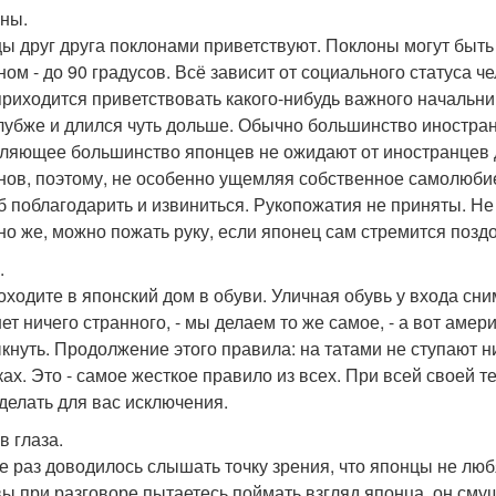
ны.
ы друг друга поклонами приветствуют. Поклоны могут быть 
ном - до 90 градусов. Всё зависит от социального статуса ч
приходится приветствовать какого-нибудь важного начальни
глубже и длился чуть дольше. Обычно большинство иностра
ляющее большинство японцев не ожидают от иностранцев д
нов, поэтому, не особенно ущемляя собственное самолюбие,
б поблагодарить и извиниться. Рукопожатия не приняты. Не
но же, можно пожать руку, если японец сам стремится поз
.
оходите в японский дом в обуви. Уличная обувь у входа сн
нет ничего странного, - мы делаем то же самое, - а вот аме
кнуть. Продолжение этого правила: на татами не ступают н
ках. Это - самое жесткое правило из всех. При всей своей 
 делать для вас исключения.
в глаза.
е раз доводилось слышать точку зрения, что японцы не любя
вы при разговоре пытаетесь поймать взгляд японца, он сму