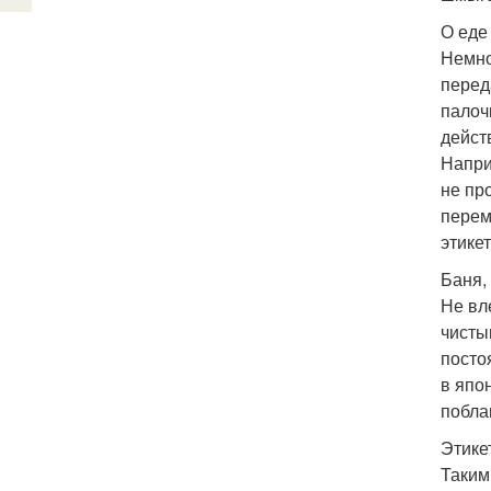
О еде
Немно
перед
палоч
дейст
Напри
не пр
перем
этикет
Баня,
Не вл
чисты
посто
в япон
побла
Этике
Таким