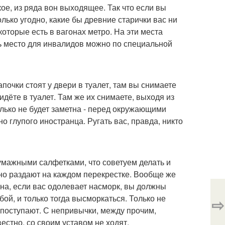
кое, из ряда вон выходящее. Так что если вы
олько угодно, какие бы древние старички вас ни
которые есть в вагонах метро. На эти места
ь место для инвалидов можно по специальной
апочки стоят у двери в туалет, там вы снимаете
идёте в туалет. Там же их снимаете, выходя из
колько не будет заметна - перед окружающими
о глупого иностранца. Ругать вас, правда, никто
умажными салфетками, что советуем делать и
но раздают на каждом перекрестке. Вообще же
на, если вас одолевает насморк, вы должны
бой, и только тогда высморкаться. Только не
⇨
 поступают. С непривычки, между прочим,
естно, со своим уставом не ходят.