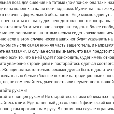
льная поза для сидения на татами (по-японски она так и наз
дите на коленях, а ваши ноги под вами. Мужчины - только муж
о в не очень формальной обстановке. Еще можно сдвинуть н
т превратиться в пытку для неподготовленного иностранца. 
раются позаботиться о вас - разрешат сидеть в более своб
е менее, запомните: на татами нельзя сидеть развалившись 
нно если в этом случае носки ваших ног будут указывать на 
льном смысле самая нижняя часть вашего тела, и направлят
ете на татами". В случае если вы знаете, что вам предстоит
енно если то, что в ней будет происходить, будет иметь от
ите уважение к традициям и постарайтесь одеться соответст
и. Женщинам настоятельно рекомендуется быть в достаточно
, желательно белые (больше похоже на традиционные японск
т, но, не сомневайтесь, уместность или неуместность ваше
огайте руками!
огайте японцев руками! Не старайтесь с ними обниматься пр
сайтесь к ним. Единственный дозволенный физический конта
японец сам протянет вам руку. В противном случае ограничь