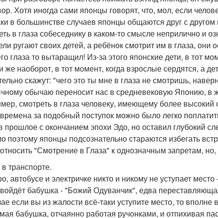
вор. Хотя иногда сами японцы говорят, что, мол, если челове
аки в большинстве случаев японцы общаются друг с другом 
еть в глаза собеседнику в каком-то смысле неприлично и оз
ели ругают своих детей, а ребёнок смотрит им в глаза, они
его глаза то вытаращил! Из-за этого японские дети, в тот мо
и же наоборот, в тот момент, когда взрослые сердятся, а дет
тельно скажут: "чего это ты мне в глаза не смотришь, навер
чному обычаю переносит нас в средневековую Японию, в ж
мер, смотреть в глаза человеку, имеющему более высокий с
е времена за подобный поступок можно было легко поплатит
в прошлое с окончанием эпохи Эдо, но оставил глубокий сл
о поэтому японцы подсознательно стараются избегать встр
 относить "Смотрение в Глаза" к однозначным запретам, но,
 в транспорте.
ро, автобусе и электричке никто и никому не уступает место 
 войдёт бабушка - "Божий Одуванчик", едва переставляющая 
чае если вы из жалости всё-таки уступите место, то вполне
амая бабушка, отчаянно работая ручонками, и отпихивая пас