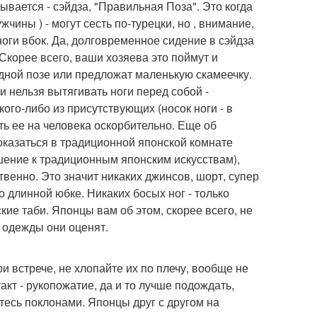
ывается - сэйдза, "Правильная Поза". Это когда
чины ) - могут сесть по-турецки, но , внимание,
оги вбок. Да, долговременное сидение в сэйдза
Скорее всего, ваши хозяева это поймут и
одной позе или предложат маленькую скамеечку.
и нельзя вытягивать ноги перед собой -
кого-либо из присутствующих (носок ноги - в
ь ее на человека оскорбительно. Еще об
 оказаться в традиционной японской комнате
ношение к традиционным японским искусствам),
венно. Это значит никаких джинсов, шорт, супер
 длинной юбке. Никаких босых ног - только
ие таби. Японцы вам об этом, скорее всего, не
й одежды они оценят.
и встрече, не хлопайте их по плечу, вообще не
кт - рукопожатие, да и то лучше подождать,
тесь поклонами. Японцы друг с другом на