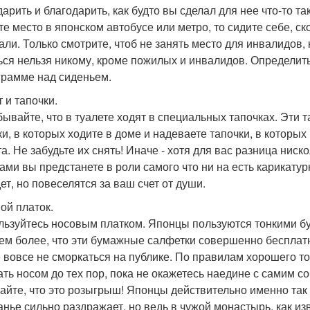
дарить и благодарить, как будто вы сделал для нее что-то та
те место в японском автобусе или метро, то сидите себе, ск
али. Только смотрите, чтоб не занять место для инвалидов, 
ься нельзя никому, кроме пожилых и инвалидов. Определит
грамме над сиденьем.
 и тапочки.
бывайте, что в туалете ходят в специальных тапочках. Эти т
ки, в которых ходите в доме и надеваете тапочки, в которых 
та. Не забудьте их снять! Иначе - хотя для вас разница нис
ами вы предстанете в роли самого что ни на есть карикатурн
ет, но повеселятся за ваш счет от души.
ой платок.
льзуйтесь носовым платком. Японцы пользуются тонкими б
тем более, что эти бумажные салфетки совершенно бесплат
 вовсе не сморкаться на публике. По правилам хорошего то
ть носом до тех пор, пока не окажетесь наедине с самим со
айте, что это розыгрыш! Японцы действительно именно так
нье сильно раздражает, но ведь в чужой монастырь, как изв