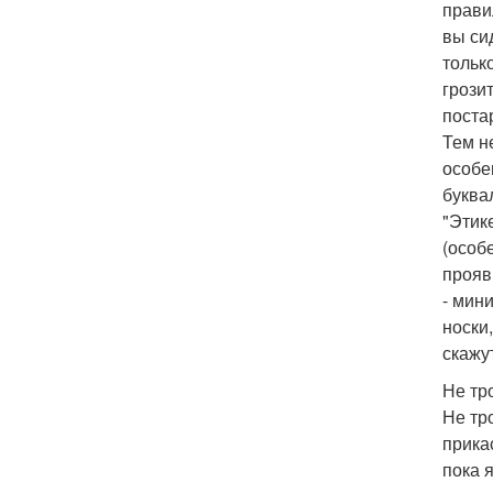
прави
вы си
тольк
грози
поста
Тем н
особе
буква
"Этик
(особ
прояв
- мин
носки
скажу
Не тр
Не тр
прика
пока 