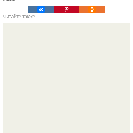
Читайте также
Использование мрамора в интерьере - идея, мягко
говоря, не новая.