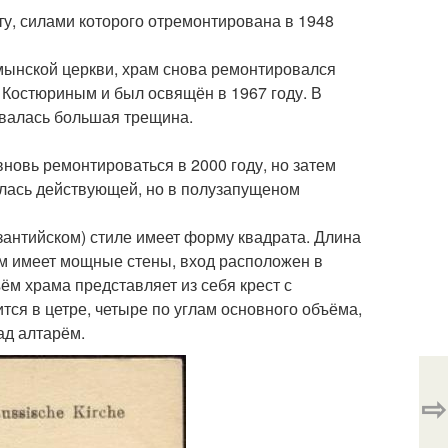
ту, силами которого отремонтирована в 1948
мынской церкви, храм снова ремонтировался
 Костюриным и был освящён в 1967 году. В
овалась большая трещина.
новь ремонтироваться в 2000 году, но затем
алась действующей, но в полузапущеном
изантийском) стиле имеет форму квадрата. Длина
Храм имеет мощные стены, вход расположен в
ём храма представляет из себя крест с
ся в цетре, четыре по углам основного объёма,
ад алтарём.
⇨