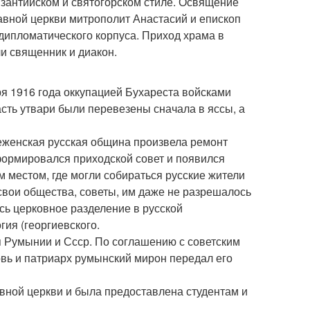
зантийском и святогорском стиле. Освящение
авной церкви митрополит Анастасий и епископ
дипломатического корпуса. Приход храма в
и священник и диакон.
я 1916 года оккупацией Бухареста войсками
сть утвари были перевезены сначала в яссы, а
женская русская община произвела ремонт
сформировался приходской совет и появился
 местом, где могли собираться русские жители
 свои общества, советы, им даже не разрешалось
сь церковное разделение в русской
гия (георгиевского.
 Румынии и Ссср. По соглашению с советским
вь и патриарх румынский мирон передал его
вной церкви и была предоставлена студентам и