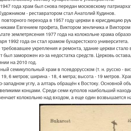
 1947 года храм был снова передан московскому патриарха
 Художником - реставратором стал Анатолий Кудинов.
 повторного перехода в 1957 году церкви в юрисдикцию ру
никами Евгением профета, Виктором зенличика и Виктором
ьтате землетрясения 1977 года на колокольне храма образ
аря 1992 года он стал храмом бухарестского университета.
 требовавшее укрепления и ремонта, здание церкви стало в
т был заморожен из-за недостатка средств. Церковь остав
янии на 2010 год.
ный семикупольный храм в псевдорусском (т. н. русско - в
 19, 6 метров; ширина - 18, 4 метра; высота - 19 метров. 
о-западном углу, а алтарь обращён к Востоку. Основной объ
великими концами. Среди семи куполов наибольший находит
венчает колокольню над входом, а еще один возвышается н