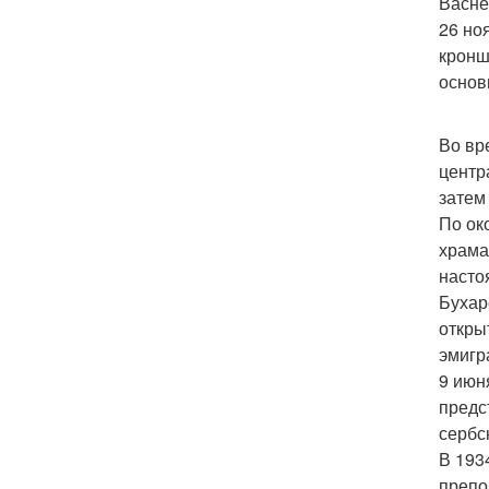
Васне
26 но
кронш
основ
Во вр
центр
затем
По ок
храма
насто
Бухар
откры
эмигр
9 июн
предс
сербс
В 193
препо