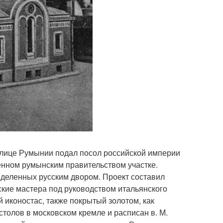
толице Румынии подал посол российской империи
ренном румынским правительством участке.
ыделенных русским двором. Проект составил
сские мастера под руководством итальянского
 иконостас, также покрытый золотом, как
толов в московском кремле и расписан в. М.