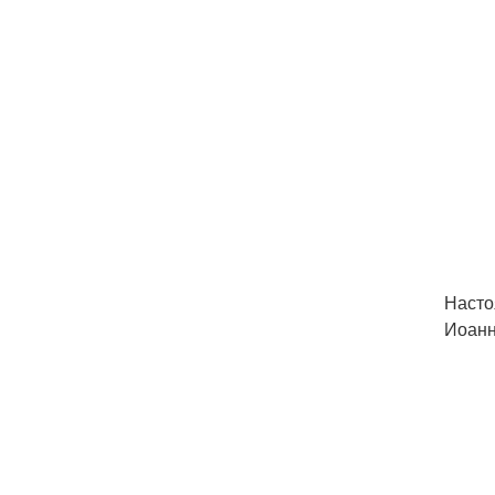
Насто
Иоанн