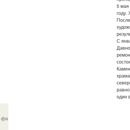
5 мая
году.
После
худож
резул
С янв
Давно
ремон
состо
Камен
храма
север
равно
один 
⇦