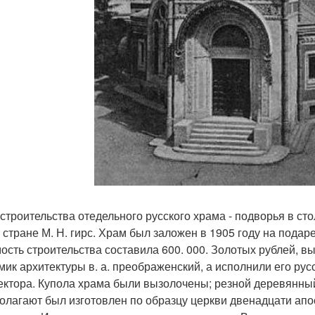
строительства отедельного русского храма - подворья в с
й стране М. Н. гирс. Храм был заложен в 1905 году на пода
ость строительства составила 600. 000. Золотых рублей, в
мик архитектуры в. а. преображенский, а исполнили его ру
ектора. Купола храма были вызолочены; резной деревянный
олагают был изготовлен по образцу церкви двенадцати апос