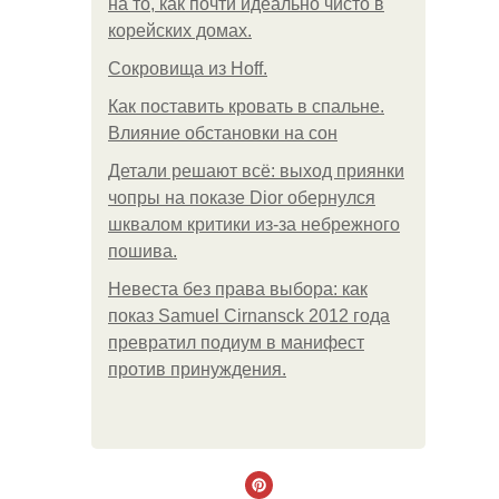
на то, как почти идеально чисто в
корейских домах.
Сокровища из Hoff.
Как поставить кровать в спальне.
Влияние обстановки на сон
Детали решают всё: выход приянки
чопры на показе Dior обернулся
шквалом критики из-за небрежного
пошива.
Невеста без права выбора: как
показ Samuel Cirnansck 2012 года
превратил подиум в манифест
против принуждения.