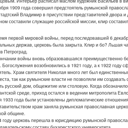
цовым. Интерьер расписал маслом художник Васильев в ви
ября 1909 года совершил предстоятель румынской правосл
тадтский Владимир в присутствии представителей двора и 
ном составили служащие российской миссии, клир составил
емя первой мировой войны, перед последовавшей 6 декабр
альных держав, церковь была закрыта. Клир и бо? Льшая ча
 в Петроград.
ончании войны вновь образовавшаяся преимущественно бе
. Богослужения возобновились в 1921 году, а к 1922 году 
ятель. Храм святителя Николая много лет был единственным
еста, так как румынские власти не позволяли им создавать
ть русский дом, общежитие или столовую. Когда обозначило
антской среде, приход остался в ведении митрополита Евло
я 1933 года были установлены дипломатические отношения
тавительством храм заняла румынская православная церко
кой общине.
4 году церковь перешла в юрисдикцию румынской правосла
давательскому составу бухарестского университета.