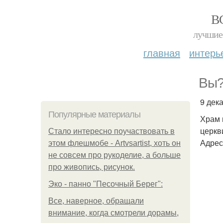
В
лучшие 
главная
интерь
Вы?
9 дек
Популярные материалы
Храм 
церкв
Стало интересно поучаствовать в
Адрес:
этом флешмобе - Artvsartist, хоть он
не совсем про рукоделие, а больше
про живопись, рисунок.
Эко - панно "Песочный Берег":
Все, наверное, обращали
внимание, когда смотрели дорамы,