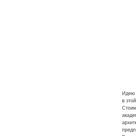
Идею 
в это
Стоим
акаде
архит
предп