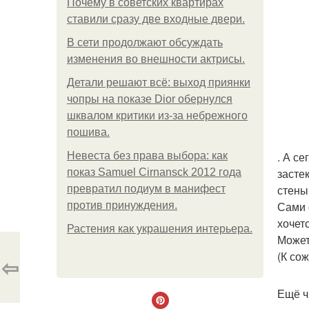
Почему в советских квартирах
ставили сразу две входные двери.
В сети продолжают обсуждать
изменения во внешности актрисы.
Детали решают всё: выход приянки
чопры на показе Dior обернулся
шквалом критики из-за небрежного
пошива.
. А с
Невеста без права выбора: как
засте
показ Samuel Cirnansck 2012 года
стены
превратил подиум в манифест
Сами 
против принуждения.
хочет
Растения как украшения интерьера.
Может
(К со
⇦
Ещё ч