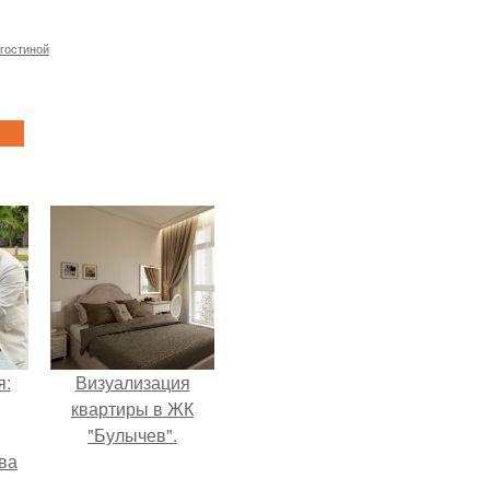
гостиной
я:
Визуализация
квартиры в ЖК
"Булычев".
ва
за