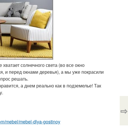
е хватает солнечного света (во все окно
я, и перед окнами деревья), а мы уже покрасили
опрос решать.
равится, а днем реально как в подземелье! Так
у.
⇨
t.com/mebel/mebel-dlya-gostinoy