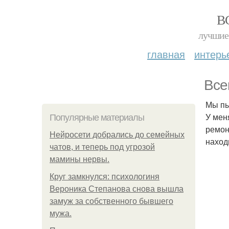
В
лучшие 
главная
интерь
Все
Мы пы
У мен
Популярные материалы
ремон
Нейросети добрались до семейных
наход
чатов, и теперь под угрозой
мамины нервы.
Круг замкнулся: психологиня
Вероника Степанова снова вышла
замуж за собственного бывшего
мужа.