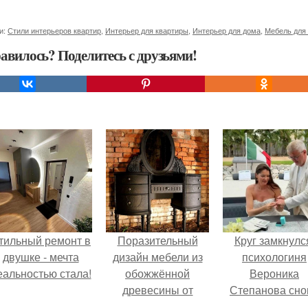
и:
Стили интерьеров квартир
,
Интерьер для квартиры
,
Интерьер для дома
,
Мебель для 
авилось? Поделитесь с друзьями!
тильный ремонт в
Поразительный
Круг замкнулс
двушке - мечта
дизайн мебели из
психологиня
еальностью стала!
обожжённой
Вероника
древесины от
Степанова сно
ярослава галанта.
вышла замуж 