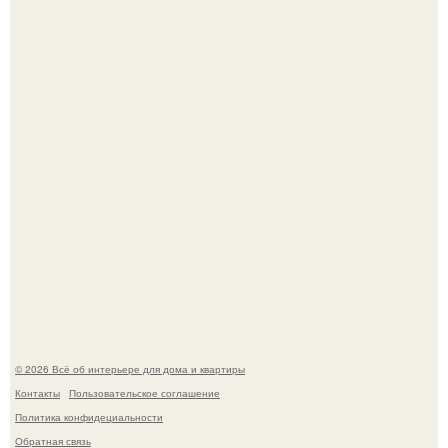
Готовясь к поездке, мы листали путеводители по городу
и наткнулись на фотографию белого дворца.
Стало интересно поучаствовать в этом флешмобе -
Artvsartist, хоть он не совсем про рукоделие, а больше
про живопись, рисунок.
© 2026 Всё об интерьере для дома и квартиры
Контакты
Пользовательское соглашение
Политика конфидециальности
Обратная связь