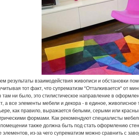
чем результаты взаимодействия живописи и обстановки по
учитывая тот факт, что супрематизм "Отталкивается" от м
ы там ни было, это стилистическое направление в оформле
ст, а все элементы мебели и декора - в единое, живописное
ьере, как правило, выражается белыми, серыми или крас
трическими формами. Как рекомендуют специалисты мебель
 помещении также должна быть под стать оформлению стен
 элементов, из-за чего супрематизм можно сравнить с зав