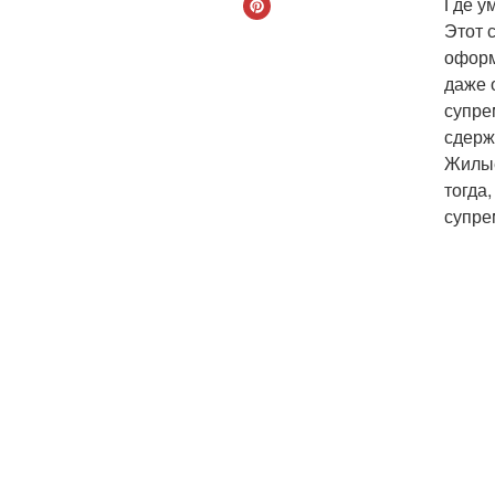
Где у
Этот 
оформ
даже 
супре
сдерж
Жилые
тогда
супре