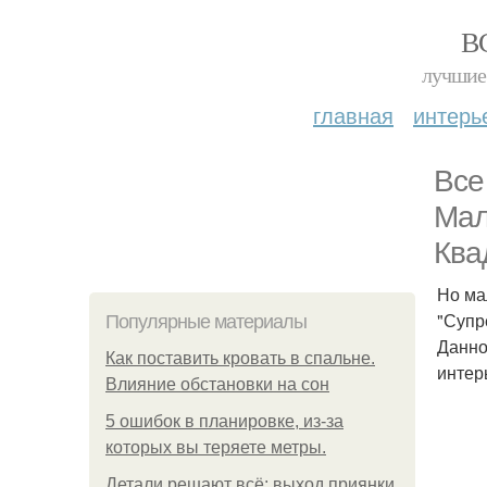
В
лучшие 
главная
интерь
Все
Мал
Ква
Но ма
"Супр
Популярные материалы
Данно
Как поставить кровать в спальне.
интер
Влияние обстановки на сон
5 ошибок в планировке, из-за
которых вы теряете метры.
Детали решают всё: выход приянки