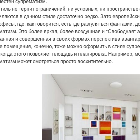
местен супрематизм.
стиль не терпит ограничений: ни условных, ни пространств
ляются в данном стиле достаточно редко. Зато европейские 
офисы, где, как говорится, есть где разгуляться фантазии,
матизм. Это более яркая, более воздушная и "Свободная" 
анная и совершенная в своих формах перспектива авангар
 помещения, конечно, тоже можно оформить в стиле супрем
, когда этого позволяет площадь и планировка. Например, м
матизм может смотреться просто восхитительно.