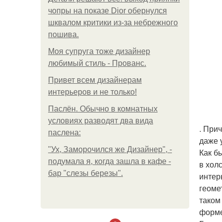
чопры на показе Dior обернулся
шквалом критики из-за небрежного
пошива.
Моя супруга тоже дизайнер
любимый стиль - Прованс.
Привет всем дизайнерам
интерьеров и не только!
Паслён. Обычно в комнатных
условиях разводят два вида
. При
паслена:
даже 
"Ух, Заморочился же Дизайнер", -
Как б
подумала я, когда зашла в кафе -
в хол
бар "слезы березы".
интер
геоме
таком
форме