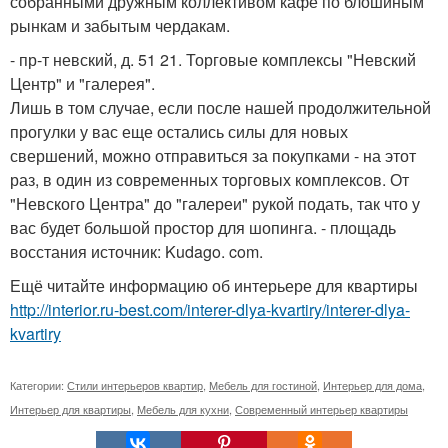
собранными дружным коллективом кафе по блошиным
рынкам и забытым чердакам.
- пр-т невский, д. 51 21. Торговые комплексы "Невский
Центр" и "галерея".
Лишь в том случае, если после нашей продолжительной
прогулки у вас еще остались силы для новых
свершений, можно отправиться за покупками - на этот
раз, в один из современных торговых комплексов. От
"Невского Центра" до "галереи" рукой подать, так что у
вас будет большой простор для шопинга. - площадь
восстания источник: Kudago. com.
Ещё читайте информацию об интерьере для квартиры
http://interior.ru-best.com/interer-dlya-kvartiry/interer-dlya-
kvartiry
Категории:
Стили интерьеров квартир
,
Мебель для гостиной
,
Интерьер для дома
,
Интерьер для квартиры
,
Мебель для кухни
,
Современный интерьер квартиры