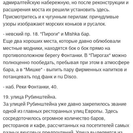
адмиралтейскую набережную, но после реконструкции и
расширения моста их решили установить здесь.
Присмотритесь и к чугунным перилам: причудливые
узоры изображают морских коньков и русалок.
- невский пр. 18. "Пироги" и Mishka бар.
Еще два хороших места, которые давно облюбовали
местные модники, находятся бок о бок прямо на
противоположном берегу Фонтанки. В "Пирогах" можно
полноценно пообедать, пребывая при этом в атмосфере
бара, а в "Мишке" - выпить пару фирменных напитков и
потанцевать под фанк и nu Disco.
- наб. Реки Фонтанки, 40.
19. улица Рубинштейна.
За улицей Рубинштейна уже давно закрепилось звание
одной из главных ресторанных улиц Европы. Здесь
сосредоточилось огромное количество баров,
ресторанов и кафе, рассчитанных на посетителей самых
разных вкусовых предпочтений. Улица выделяется из