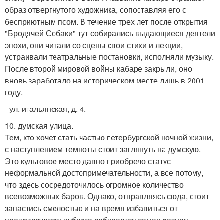
образ отвергнутого художника, сопоставляя его с
бесприютным псом. В течение трех лет после открытия
"Бродячей Собаки" тут собирались выдающиеся деятели
эпохи, они читали со сцены свои стихи и лекции,
устраивали театральные постановки, исполняли музыку.
После второй мировой войны кабаре закрыли, оно
вновь заработало на историческом месте лишь в 2001
году.
- ул. итальянская, д. 4.
10. думская улица.
Тем, кто хочет стать частью петербургской ночной жизни,
с наступлением темноты стоит заглянуть на думскую.
Это культовое место давно приобрело статус
неформальной достопримечательности, а все потому,
что здесь сосредоточилось огромное количество
всевозможных баров. Однако, отправляясь сюда, стоит
запастись смелостью и на время избавиться от
предрассудков: публика собирается самая разная.