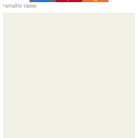
Читайте также
Виды пеларгоний. Пеларгония (герань) относится к
семейству гераниевых.
Визуализация квартиры в ЖК "Булычев".