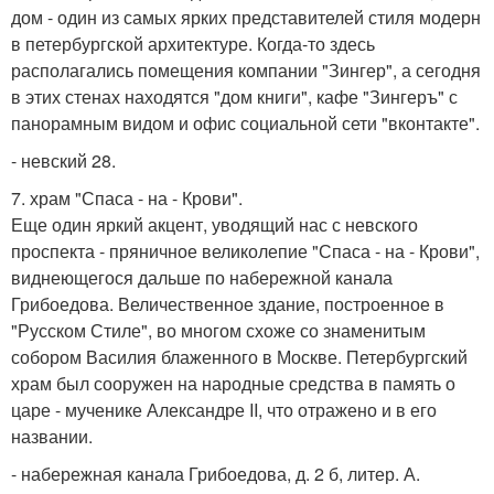
дом - один из самых ярких представителей стиля модерн
в петербургской архитектуре. Когда-то здесь
располагались помещения компании "Зингер", а сегодня
в этих стенах находятся "дом книги", кафе "Зингеръ" с
панорамным видом и офис социальной сети "вконтакте".
- невский 28.
7. храм "Спаса - на - Крови".
Еще один яркий акцент, уводящий нас с невского
проспекта - пряничное великолепие "Спаса - на - Крови",
виднеющегося дальше по набережной канала
Грибоедова. Величественное здание, построенное в
"Русском Стиле", во многом схоже со знаменитым
собором Василия блаженного в Москве. Петербургский
храм был сооружен на народные средства в память о
царе - мученике Александре II, что отражено и в его
названии.
- набережная канала Грибоедова, д. 2 б, литер. А.