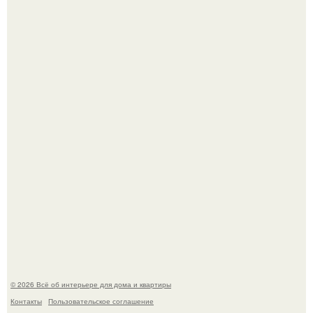
Стильная квартира в светлых приятных тонах.
Это жилой комплекс в Париже, в пригороде нуази - ле -
гран.
© 2026 Всё об интерьере для дома и квартиры
Контакты
Пользовательское соглашение