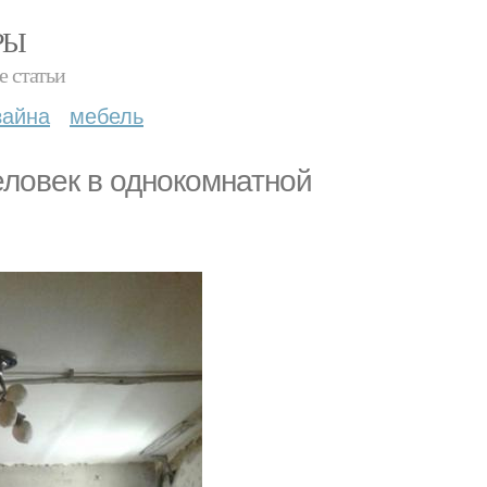
РЫ
е статьи
зайна
мебель
еловек в однокомнатной