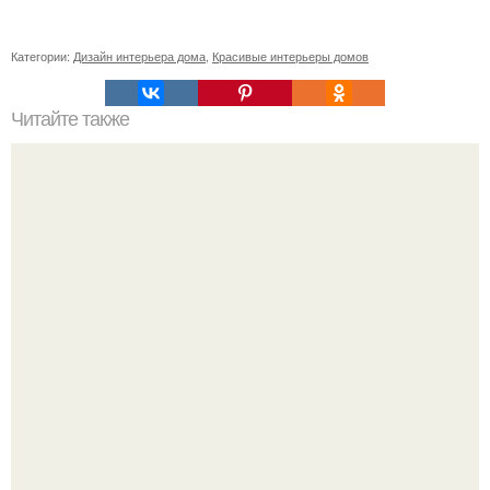
Категории:
Дизайн интерьера дома
,
Красивые интерьеры домов
Читайте также
Икеа для прихожей ИДЕИ. Мебель для прихожей
«ИКЕА»: ассортимент и функциональные особенности