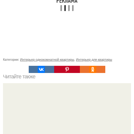
Категории:
Интерьер однокомнатной квартиры
,
Интерьер для квартиры
Читайте также
Как правильно обрезать герань, чтобы она пышно цвела.