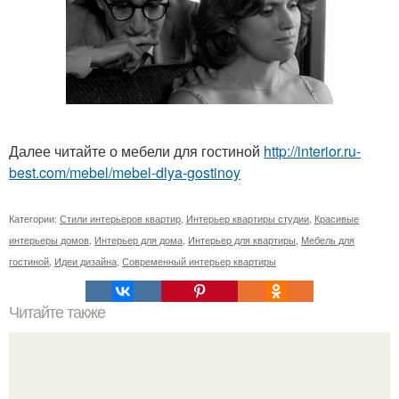
Далее читайте о мебели для гостиной
http://interior.ru-
best.com/mebel/mebel-dlya-gostinoy
Категории:
Стили интерьеров квартир
,
Интерьер квартиры студии
,
Красивые
интерьеры домов
,
Интерьер для дома
,
Интерьер для квартиры
,
Мебель для
гостиной
,
Идеи дизайна
,
Современный интерьер квартиры
Читайте также