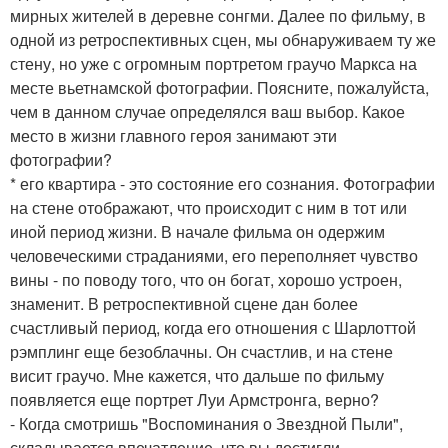
мирных жителей в деревне сонгми. Далее по фильму, в
одной из ретроспективных сцен, мы обнаруживаем ту же
стену, но уже с огромным портретом граучо Маркса на
месте вьетнамской фотографии. Поясните, пожалуйста,
чем в данном случае определялся ваш выбор. Какое
место в жизни главного героя занимают эти
фотографии?
* его квартира - это состояние его сознания. Фотографии
на стене отображают, что происходит с ним в тот или
иной период жизни. В начале фильма он одержим
человеческими страданиями, его переполняет чувство
вины - по поводу того, что он богат, хорошо устроен,
знаменит. В ретроспективной сцене дан более
счастливый период, когда его отношения с Шарлоттой
рэмплинг еще безоблачны. Он счастлив, и на стене
висит граучо. Мне кажется, что дальше по фильму
появляется еще портрет Луи Армстронга, верно?
- Когда смотришь "Воспоминания о Звездной Пыли",
складывается впечатление, что вы достигли