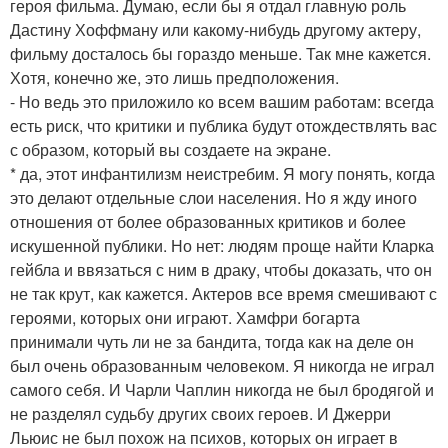
героя фильма. Думаю, если бы я отдал главную роль
Дастину Хоффману или какому-нибудь другому актеру,
фильму досталось бы гораздо меньше. Так мне кажется.
Хотя, конечно же, это лишь предположения.
- Но ведь это приложило ко всем вашим работам: всегда
есть риск, что критики и публика будут отождествлять вас
с образом, который вы создаете на экране.
* да, этот инфантилизм неистребим. Я могу понять, когда
это делают отдельные слои населения. Но я жду иного
отношения от более образованных критиков и более
искушенной публики. Но нет: людям проще найти Кларка
гейбла и ввязаться с ним в драку, чтобы доказать, что он
не так крут, как кажется. Актеров все время смешивают с
героями, которых они играют. Хамфри богарта
принимали чуть ли не за бандита, тогда как на деле он
был очень образованным человеком. Я никогда не играл
самого себя. И Чарли Чаплин никогда не был бродягой и
не разделял судьбу других своих героев. И Джерри
Льюис не был похож на психов, которых он играет в