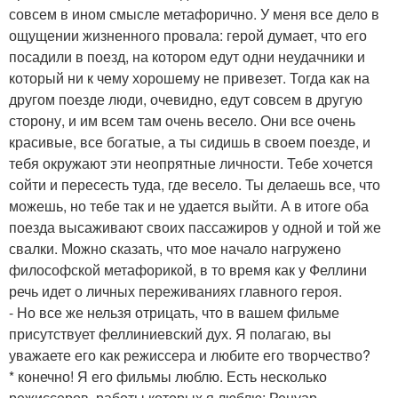
совсем в ином смысле метафорично. У меня все дело в
ощущении жизненного провала: герой думает, что его
посадили в поезд, на котором едут одни неудачники и
который ни к чему хорошему не привезет. Тогда как на
другом поезде люди, очевидно, едут совсем в другую
сторону, и им всем там очень весело. Они все очень
красивые, все богатые, а ты сидишь в своем поезде, и
тебя окружают эти неопрятные личности. Тебе хочется
сойти и пересесть туда, где весело. Ты делаешь все, что
можешь, но тебе так и не удается выйти. А в итоге оба
поезда высаживают своих пассажиров у одной и той же
свалки. Можно сказать, что мое начало нагружено
философской метафорикой, в то время как у Феллини
речь идет о личных переживаниях главного героя.
- Но все же нельзя отрицать, что в вашем фильме
присутствует феллиниевский дух. Я полагаю, вы
уважаете его как режиссера и любите его творчество?
* конечно! Я его фильмы люблю. Есть несколько
режиссеров, работы которых я люблю: Ренуар