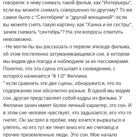
говорили: к чему снимать такой фильм, как "Интерьеры",
если вы можете снимать совершенно по-другому? То же
самое было с "Сентябрем" и "другой женщиной": если
вы можете снять такую картину, как "Ханна и ее сестры",
зачем снимать "сентябрь"? На эти вопросы ответить
невозможно.
- Не могли бы вы рассказать о первом эпизоде фильма,
об этом постепенно затуманивающемся сне, в котором
мы видим два поезда и наблюдаем за их пассажирами.
Понятно, что эта сцена отсылает к сновидению, с
которого начинается "8 1/2" Феллини.
* если сравнить эти две сцены, обнаружится, что по
содержанию они абсолютно разные. В одной мы видим
сон, другая представляет собой кадры из фильма. У
Феллини зачин имеет более личный характер, это сон. И
в этом сне человек чувствует, что задыхается, его что-то
гнетет. Он застрял в пробке, ему хочется вырваться и
улететь, но его тут же тянет вниз его же счетовод и
прочие приземленные люди. Это сон. Мое начало