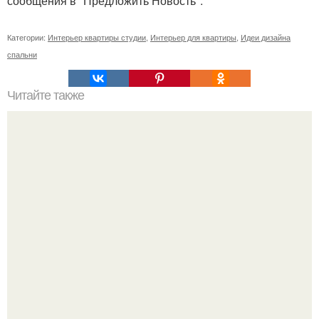
сообщения в "Предложить Новость".
Категории:
Интерьер квартиры студии
,
Интерьер для квартиры
,
Идеи дизайна
спальни
Читайте также
Что можно и чего нельзя иметь в доме?