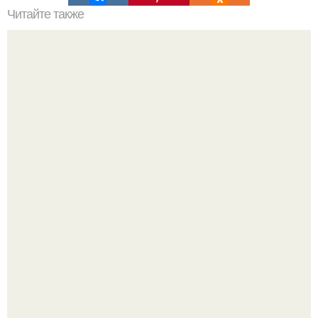
Читайте также
Значение картина с волками. В том случае, если вы
любите вышивать, то наверняка задумывались о том,
что означает та или иная вышитая вами картина.
Почему в советских квартирах ставили сразу две