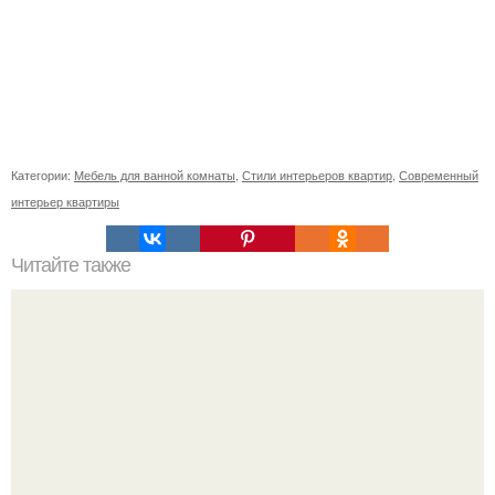
Категории:
Мебель для ванной комнаты
,
Стили интерьеров квартир
,
Современный
интерьер квартиры
Читайте также
Светлая прихожая. Многие считают, что прихожая в
светлых тонах - решение не практичное.