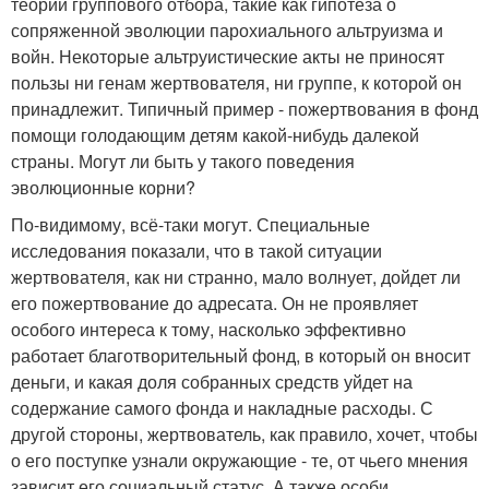
теории группового отбора, такие как гипотеза о
сопряженной эволюции парохиального альтруизма и
войн. Некоторые альтруистические акты не приносят
пользы ни генам жертвователя, ни группе, к которой он
принадлежит. Типичный пример - пожертвования в фонд
помощи голодающим детям какой-нибудь далекой
страны. Могут ли быть у такого поведения
эволюционные корни?
По-видимому, всё-таки могут. Специальные
исследования показали, что в такой ситуации
жертвователя, как ни странно, мало волнует, дойдет ли
его пожертвование до адресата. Он не проявляет
особого интереса к тому, насколько эффективно
работает благотворительный фонд, в который он вносит
деньги, и какая доля собранных средств уйдет на
содержание самого фонда и накладные расходы. С
другой стороны, жертвователь, как правило, хочет, чтобы
о его поступке узнали окружающие - те, от чьего мнения
зависит его социальный статус. А также особи