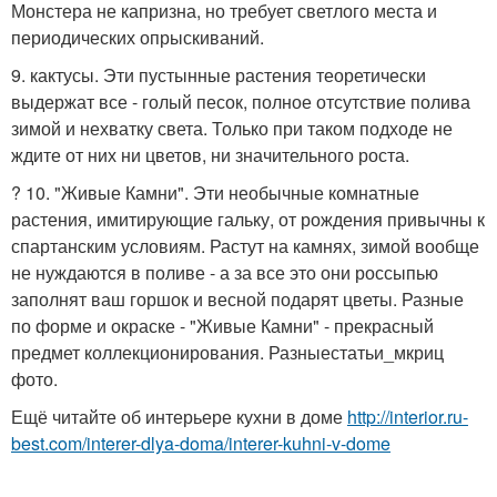
Монстера не капризна, но требует светлого места и
периодических опрыскиваний.
9. кактусы. Эти пустынные растения теоретически
выдержат все - голый песок, полное отсутствие полива
зимой и нехватку света. Только при таком подходе не
ждите от них ни цветов, ни значительного роста.
? 10. "Живые Камни". Эти необычные комнатные
растения, имитирующие гальку, от рождения привычны к
спартанским условиям. Растут на камнях, зимой вообще
не нуждаются в поливе - а за все это они россыпью
заполнят ваш горшок и весной подарят цветы. Разные
по форме и окраске - "Живые Камни" - прекрасный
предмет коллекционирования. Разныестатьи_мкриц
фото.
Ещё читайте об интерьере кухни в доме
http://interior.ru-
best.com/interer-dlya-doma/interer-kuhni-v-dome