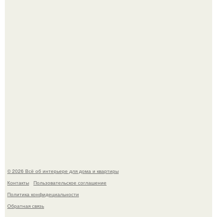
Круг замкнулся: психологиня Вероника Степанова снова
вышла замуж за собственного бывшего мужа.
Визуализация квартиры в ЖК "Булычев".
© 2026 Всё об интерьере для дома и квартиры
Контакты
Пользовательское соглашение
Политика конфидециальности
Обратная связь