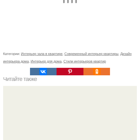
Категории:
Интерьер зала в квартире
,
Современный интерьер квартиры
,
Дизайн
интерьера дома
,
Интерьер для дома
,
Стили интерьеров квартир
Читайте также
Ваза из бутылки. Приступаем к уроку