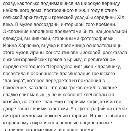
сразу, как только поднимаешься на широкую веранду
небольшого дома, построенного в 2004 году в стиле
сельской архитектуры греческой усадьбы середины XIX
века. В музее воссозданы интерьеры того времени.
Экспозиция наполнена предметами быта, национальной
одеждой, вышивками, старинными фотографиями.
Ирина Харченко, внучка и преемница основательницы
этого музея Ирины Константиновны зековой, рассказала
о жизни фракийских греков в Крыму, о религиозном
обряде ежегодного "Переодевания" икон к празднику,
посвятила в особенности празднования греческого
"панаира", которое передаётся из поколения в
поколение. Казалось, что дом греков ожил: в люльке
сладко спит малыш, у печи хлопочет хлебосольная
хозяйка, на столе - чашечки с горячим кофе, хозяин во
дворе занят своими заботами. А с фотографий на стенах
смотрят несколько поколений старших. И так с любовью
к прошлому сохраняются родовые национальные
традиции, которые живут и в наше время.