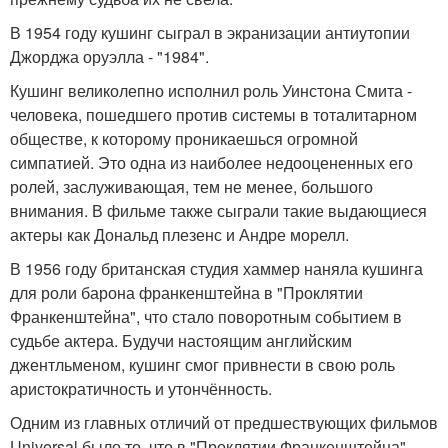
В 1954 году кушинг сыграл в экранизации антиутопии
Джорджа оруэлла - "1984".
Кушинг великолепно исполнил роль Уинстона Смита -
человека, пошедшего против системы в тоталитарном
обществе, к которому проникаешься огромной
симпатией. Это одна из наиболее недооцененных его
ролей, заслуживающая, тем не менее, большого
внимания. В фильме также сыграли такие выдающиеся
актеры как Дональд плезенс и Андре морелл.
В 1956 году британская студия хаммер наняла кушинга
для роли барона франкенштейна в "Проклятии
Франкенштейна", что стало поворотным событием в
судьбе актера. Будучи настоящим английским
джентльменом, кушинг смог привнести в свою роль
аристократичность и утончённость.
Одним из главных отличий от предшествующих фильмов
Universal было то, что в "Проклятии Франкенштейна"