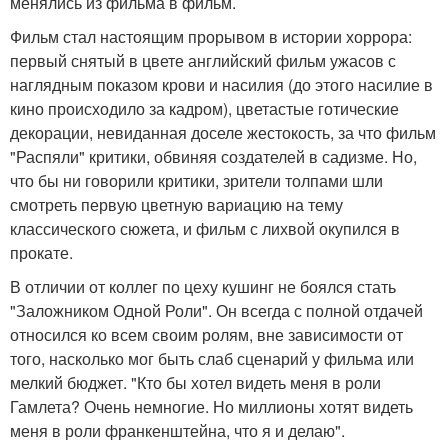
менялись из фильма в фильм.
Фильм стал настоящим прорывом в истории хоррора:
первый снятый в цвете английский фильм ужасов с
наглядным показом крови и насилия (до этого насилие в
кино происходило за кадром), цветастые готические
декорации, невиданная доселе жестокость, за что фильм
"Распяли" критики, обвиняя создателей в садизме. Но,
что бы ни говорили критики, зрители толпами шли
смотреть первую цветную вариацию на тему
классического сюжета, и фильм с лихвой окупился в
прокате.
В отличии от коллег по цеху кушинг не боялся стать
"Заложником Одной Роли". Он всегда с полной отдачей
относился ко всем своим ролям, вне зависимости от
того, насколько мог быть слаб сценарий у фильма или
мелкий бюджет. "Кто бы хотел видеть меня в роли
Гамлета? Очень немногие. Но миллионы хотят видеть
меня в роли франкенштейна, что я и делаю".