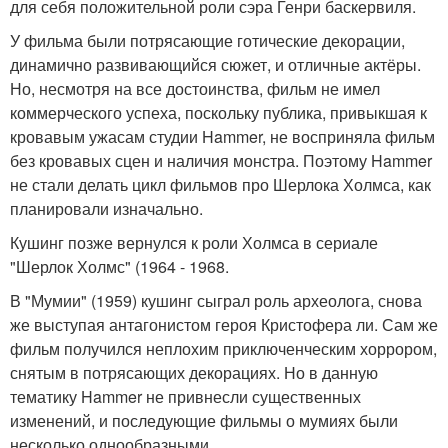
для себя положительной роли сэра Генри баскервиля.
У фильма были потрясающие готические декорации,
динамично развивающийся сюжет, и отличные актёры.
Но, несмотря на все достоинства, фильм не имел
коммерческого успеха, поскольку публика, привыкшая к
кровавым ужасам студии Hammer, не восприняла фильм
без кровавых сцен и наличия монстра. Поэтому Hammer
не стали делать цикл фильмов про Шерлока Холмса, как
планировали изначально.
Кушинг позже вернулся к роли Холмса в сериале
"Шерлок Холмс" (1964 - 1968.
В "Мумии" (1959) кушинг сыграл роль археолога, снова
же выступая антагонистом героя Кристофера ли. Сам же
фильм получился неплохим приключенческим хоррором,
снятым в потрясающих декорациях. Но в данную
тематику Hammer не привнесли существенных
изменений, и последующие фильмы о мумиях были
несколько однообразными.