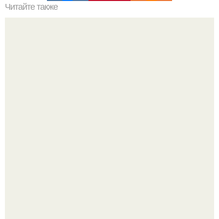
Читайте также
Сколько сохнут обои на флизелиновой основе после
поклейки. Когда высохнет клей?
Недавно сказали, что дизайну в ижгту учат лучше, чем в
удгу, потому что там преподают программы.