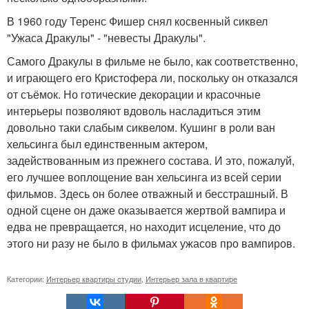
В 1960 году Теренс Фишер снял косвенный сиквел
"Ужаса Дракулы" - "невесты Дракулы".
Самого Дракулы в фильме не было, как соответственно,
и играющего его Кристофера ли, поскольку он отказался
от съёмок. Но готические декорации и красочные
интерьеры позволяют вдоволь насладиться этим
довольно таки слабым сиквелом. Кушинг в роли ван
хельсинга был единственным актером,
задействованным из прежнего состава. И это, пожалуй,
его лучшее воплощение ван хельсинга из всей серии
фильмов. Здесь он более отважный и бесстрашный. В
одной сцене он даже оказывается жертвой вампира и
едва не превращается, но находит исцеление, что до
этого ни разу не было в фильмах ужасов про вампиров.
Категории:
Интерьер квартиры студии
,
Интерьер зала в квартире