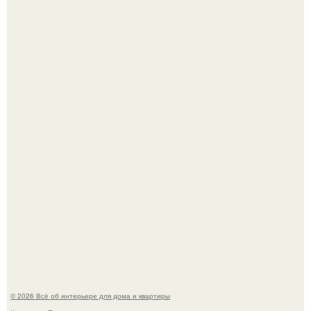
Почему в советских квартирах ставили сразу две
входные двери.
Нейросети добрались до семейных чатов, и теперь под
угрозой мамины нервы.
© 2026 Всё об интерьере для дома и квартиры