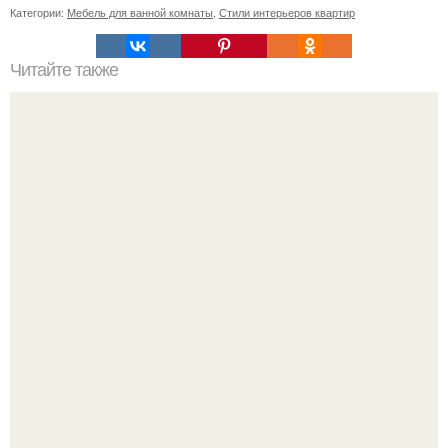
Категории:
Мебель для ванной комнаты
,
Стили интерьеров квартир
Читайте также
Как правильно обрезать герань, чтобы она пышно цвела.
Культурный код. Можно сделать красивый интерьер