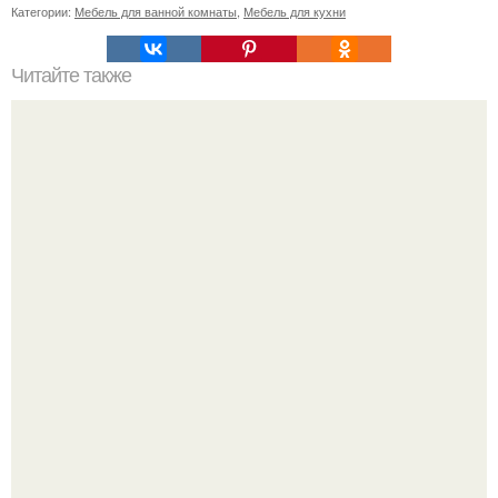
Категории:
Мебель для ванной комнаты
,
Мебель для кухни
Читайте также
С наступление холодов хочется сделать интерьер
теплее не только в визуальном плане.