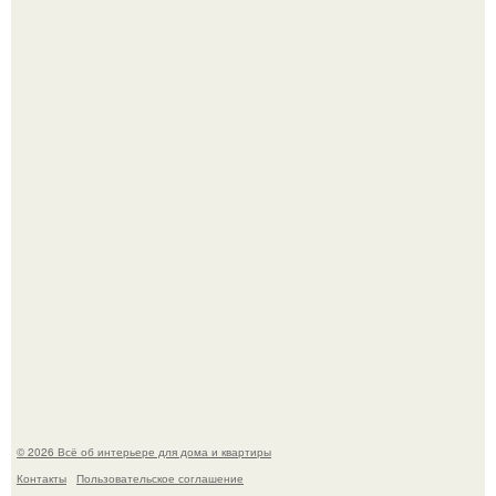
Дримскроллинг - новый формат мечтательности.
Привет всем дизайнерам интерьеров и не только!
© 2026 Всё об интерьере для дома и квартиры
Контакты
Пользовательское соглашение