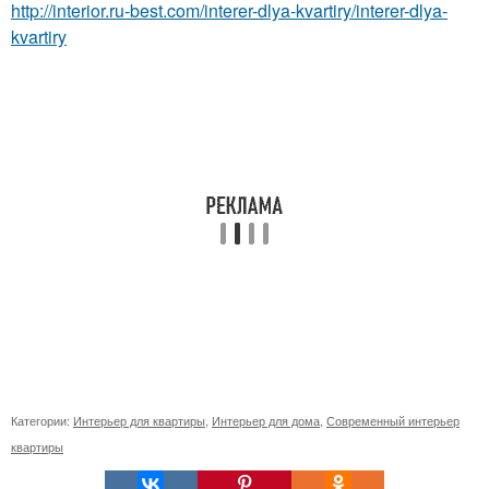
http://interior.ru-best.com/interer-dlya-kvartiry/interer-dlya-
kvartiry
Категории:
Интерьер для квартиры
,
Интерьер для дома
,
Современный интерьер
квартиры