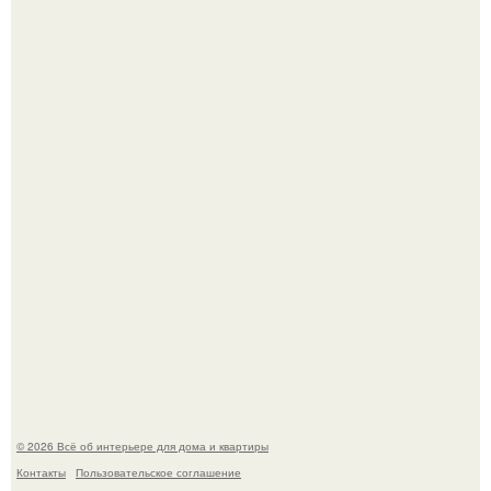
"Ух, Заморочился же Дизайнер", - подумала я, когда
зашла в кафе - бар "слезы березы".
Готовясь к поездке, мы листали путеводители по городу
и наткнулись на фотографию белого дворца.
© 2026 Всё об интерьере для дома и квартиры
Контакты
Пользовательское соглашение