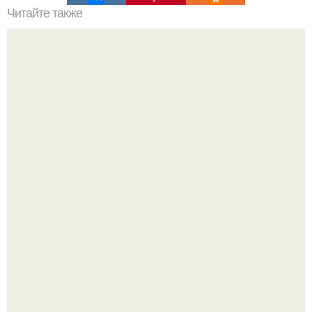
Читайте также
Небольшая квартира в Барселоне.
"Проиллюстрированные Люди": Томас майландер
превратил солнечные ожоги в арт - объект.