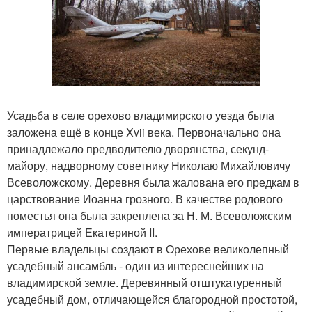
Усадьба в селе орехово владимирского уезда была
заложена ещё в конце Xvii века. Первоначально она
принадлежало предводителю дворянства, секунд-
майору, надворному советнику Николаю Михайловичу
Всеволожскому. Деревня была жалована его предкам в
царствование Иоанна грозного. В качестве родового
поместья она была закреплена за Н. М. Всеволожским
императрицей Екатериной II.
Первые владельцы создают в Орехове великолепный
усадебный ансамбль - один из интереснейших на
владимирской земле. Деревянный отштукатуренный
усадебный дом, отличающейся благородной простотой,