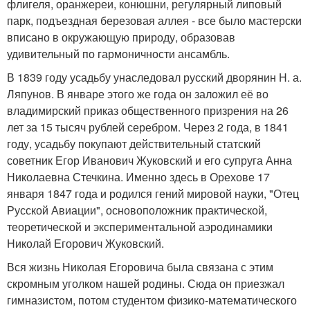
флигеля, оранжереи, конюшни, регулярный липовый
парк, подъездная березовая аллея - все было мастерски
вписано в окружающую природу, образовав
удивительный по гармоничности ансамбль.
В 1839 году усадьбу унаследовал русский дворянин Н. а.
Ляпунов. В январе этого же года он заложил её во
владимирский приказ общественного призрения на 26
лет за 15 тысяч рублей серебром. Через 2 года, в 1841
году, усадьбу покупают действительный статский
советник Егор Иванович Жуковский и его супруга Анна
Николаевна Стечкина. Именно здесь в Орехове 17
января 1847 года и родился гений мировой науки, "Отец
Русской Авиации", основоположник практической,
теоретической и экспериментальной аэродинамики
Николай Егорович Жуковский.
Вся жизнь Николая Егоровича была связана с этим
скромным уголком нашей родины. Сюда он приезжал
гимназистом, потом студентом физико-математического