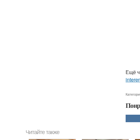
Ещё ч
interer
Категори
Понр
Читайте также