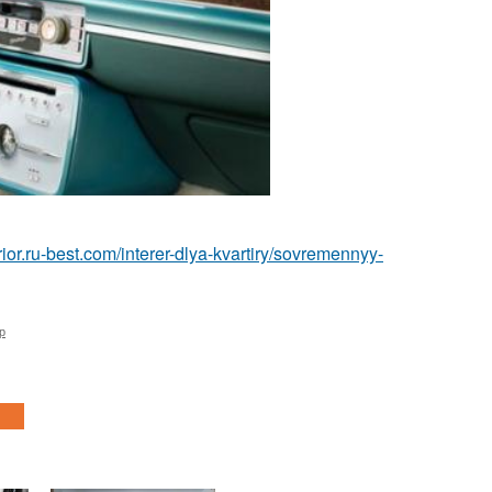
terior.ru-best.com/interer-dlya-kvartiry/sovremennyy-
р