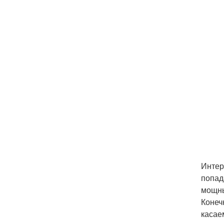
Интер
попад
мощны
Конеч
касае