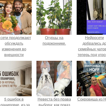
 сети продолжают
Огурцы на
Нейросети
обсуждать
подоконнике.
добрались д
изменения во
семейных чатов
внешности
теперь под угро
актрисы.
мамины нерв
5 ошибок в
Невеста без права
Сокровища из Ho
планировке, из-за
выбора: как показ