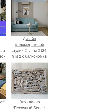
Дизайн
о
малометражной
, и
студии 21, 1 м 2 (24,
зой
9 м 2 с балконом) в
ы.
Краснодаре.
ff.
Эко - панно
"Песочный Берег":