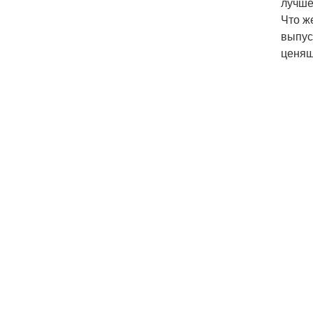
лучше
Что ж
выпус
ценящ