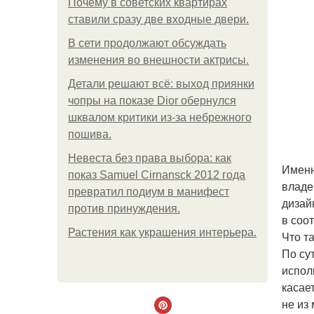
Почему в советских квартирах
ставили сразу две входные двери.
В сети продолжают обсуждать
изменения во внешности актрисы.
Детали решают всё: выход приянки
чопры на показе Dior обернулся
шквалом критики из-за небрежного
пошива.
Невеста без права выбора: как
Именн
показ Samuel Cirnansck 2012 года
владе
превратил подиум в манифест
дизай
против принуждения.
в соо
Растения как украшения интерьера.
Что та
По су
испол
касает
не из