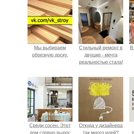
Мы выбираем
Стильный ремонт в
В
обрезную доску.
двушке - мечта
реальностью стала!
Среди сосен. Этот
Откуда у дизайнера
дом словно вырос
так много идей?