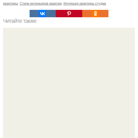
квартиры
,
Стили интерьеров квартир
,
Интерьер квартиры студии
Читайте также
У меня в квартире всегда приятный аромат. 3 простых
способа создать приятный аромат в доме