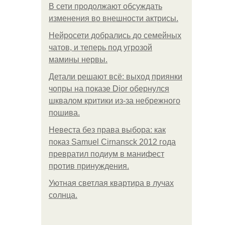
В сети продолжают обсуждать
изменения во внешности актрисы.
Нейросети добрались до семейных
чатов, и теперь под угрозой
мамины нервы.
Детали решают всё: выход приянки
чопры на показе Dior обернулся
шквалом критики из-за небрежного
пошива.
Невеста без права выбора: как
показ Samuel Cirnansck 2012 года
превратил подиум в манифест
против принуждения.
Уютная светлая квартира в лучах
солнца.