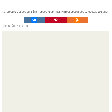
Категории:
Современный интерьер квартиры
,
Интерьер для дома
,
Мебель диваны
Читайте также
Творожно - яблочная запеканка.