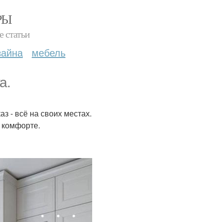
РЫ
е статьи
зайна
мебель
а.
з - всё на своих местах.
о комфорте.