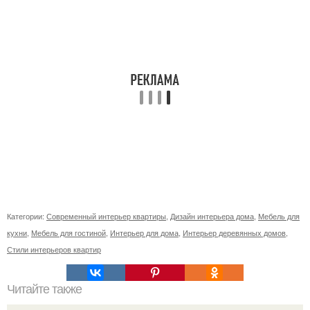
Категории:
Современный интерьер квартиры
,
Дизайн интерьера дома
,
Мебель для
кухни
,
Мебель для гостиной
,
Интерьер для дома
,
Интерьер деревянных домов
,
Стили интерьеров квартир
Читайте также