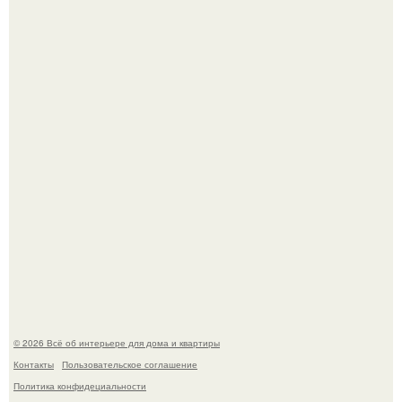
амфитеатр и долгое время успешно выдавал его за
настоящее историческое наследие.
Невеста без права выбора: как показ Samuel Cirnansck
2012 года превратил подиум в манифест против
принуждения.
© 2026 Всё об интерьере для дома и квартиры
Контакты
Пользовательское соглашение
Политика конфидециальности