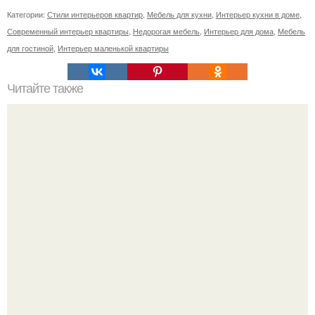
Категории:
Стили интерьеров квартир
,
Мебель для кухни
,
Интерьер кухни в доме
,
Современный интерьер квартиры
,
Недорогая мебель
,
Интерьер для дома
,
Мебель
для гостиной
,
Интерьер маленькой квартиры
Читайте также
Мистика в квартире. Не верю я вообще-то в мистику, но
недавно стал замечать кое-что странное, что никак,
кроме как "Мистикой" не назовешь.