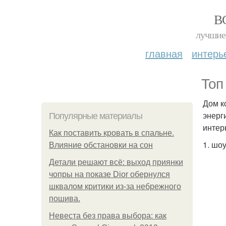
В
лучшие 
главная
интерь
Топ
Дом к
энерг
Популярные материалы
интер
Как поставить кровать в спальне.
1. шо
Влияние обстановки на сон
Детали решают всё: выход приянки
чопры на показе Dior обернулся
шквалом критики из-за небрежного
пошива.
Невеста без права выбора: как