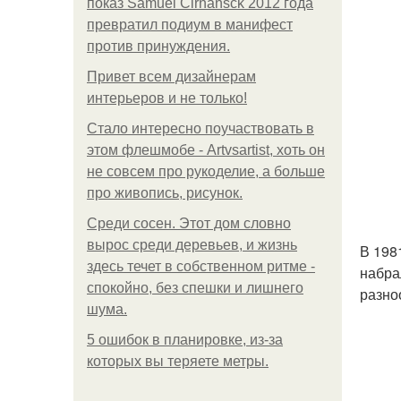
показ Samuel Cirnansck 2012 года
превратил подиум в манифест
против принуждения.
Привет всем дизайнерам
интерьеров и не только!
Стало интересно поучаствовать в
этом флешмобе - Artvsartist, хоть он
не совсем про рукоделие, а больше
про живопись, рисунок.
Среди сосен. Этот дом словно
вырос среди деревьев, и жизнь
В 198
здесь течет в собственном ритме -
набра
спокойно, без спешки и лишнего
разно
шума.
5 ошибок в планировке, из-за
которых вы теряете метры.