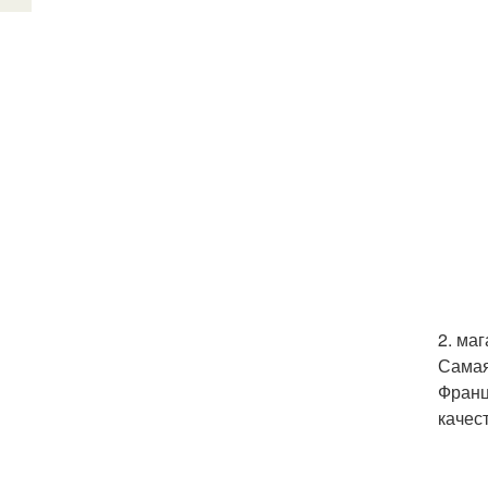
2. ма
Самая
Франц
качес