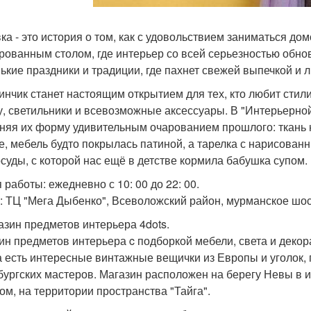
ка - это история о том, как с удовольствием заниматься до
рованным столом, где интерьер со всей серьезностью обновл
ькие праздники и традиции, где пахнет свежей выпечкой и 
инчик станет настоящим открытием для тех, кто любит стил
у, светильники и всевозможные аксессуары. В "Интерьерно
няя их форму удивительным очарованием прошлого: ткань 
е, мебель будто покрылась патиной, а тарелка с нарисова
осуды, с которой нас ещё в детстве кормила бабушка супом.
 работы: ежедневно с 10: 00 до 22: 00.
: ТЦ "Мега Дыбенко", Всеволожский район, мурманское шосс
газин предметов интерьера 4dots.
ин предметов интерьера c подборкой мебели, света и декора
а есть интересные винтажные вещички из Европы и уголок,
бургских мастеров. Магазин расположен на берегу Невы в и
ом, на территории пространства "Тайга".