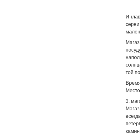
Инлав
серви
мален
Магаз
посуд
напол
солнц
той п
Время
Место
3. ма
Магаз
всегд
петер
камин