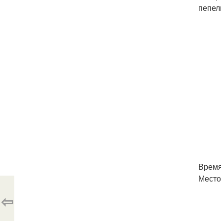
пепел
Время
Место
⇦