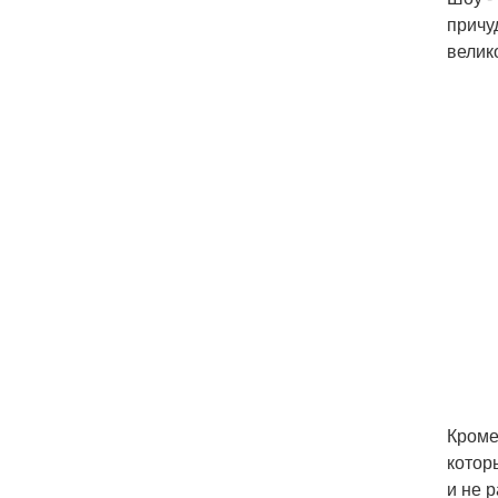
причу
велик
Кроме
котор
и не 