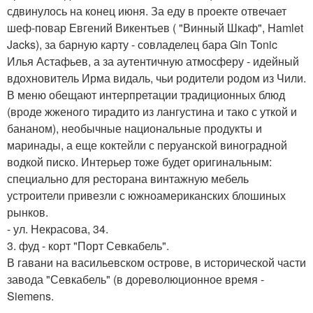
сдвинулось на конец июня. За еду в проекте отвечает
шеф-повар Евгений Викентьев ( "Винный Шкаф", Hamlet
Jacks), за барную карту - совладелец бара Gin Tonic
Илья Астафьев, а за аутентичную атмосферу - идейный
вдохновитель Ирма видаль, чьи родители родом из Чили.
В меню обещают интерпретации традиционных блюд
(вроде жженого тирадито из лангустина и тако с уткой и
бананом), необычные национальные продукты и
маринады, а еще коктейли с перуанской виноградной
водкой писко. Интерьер тоже будет оригинальным:
специально для ресторана винтажную мебель
устроители привезли с южноамериканских блошиных
рынков.
- ул. Некрасова, 34.
3. фуд - корт "Порт Севкабель".
В гавани на васильевском острове, в исторической части
завода "Севкабель" (в дореволюционное время -
Siemens.