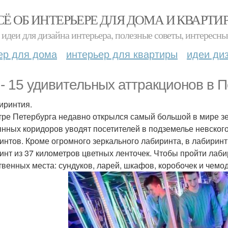
СЁ ОБ ИНТЕРЬЕРЕ ДЛЯ ДОМА И КВАРТИ
идеи для дизайна интерьера, полезные советы, интересны
ер для дома
интерьер для квартиры
идеи ди
 - 15 удивительных аттракционов в П
биринтия.
тре Петербурга недавно открылся самый большой в мире з
янных коридоров уводят посетителей в подземелье невского
интов. Кроме огромного зеркального лабиринта, в лабиринти
инт из 37 километров цветных ленточек. Чтобы пройти лаби
твенных места: сундуков, ларей, шкафов, коробочек и чемо