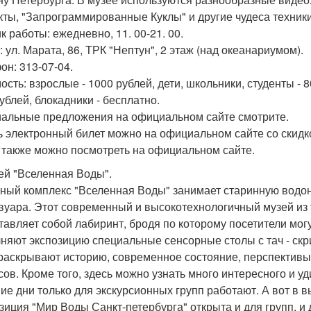
ты, "Запрограммированные Куклы" и другие чудеса техники
к работы: ежедневно, 11. 00-21. 00.
 ул. Марата, 86, ТРК "Нептун", 2 этаж (над океанариумом).
он: 313-07-04.
ость: взрослые - 1000 рублей, дети, школьники, студенты - 
ублей, блокадники - бесплатно.
альные предложения на официальном сайте смотрите.
ь электронный билет можно на официальном сайте со скидко
 также можно посмотреть на официальном сайте.
зей "Вселенная Воды".
ный комплекс "Вселенная Воды" занимает старинную вод
вуара. Этот современный и высокотехнологичный музей из 
тавляет собой лабиринт, бродя по которому посетители могут
няют экспозицию специальные сенсорные столы с тач - скр
раскрывают историю, современное состояние, перспективы
сов. Кроме того, здесь можно узнать много интересного и 
ние дни только для экскурсионных групп работают. А вот в 
зиция "Мир Воды Санкт-петербурга" открыта и для групп, и