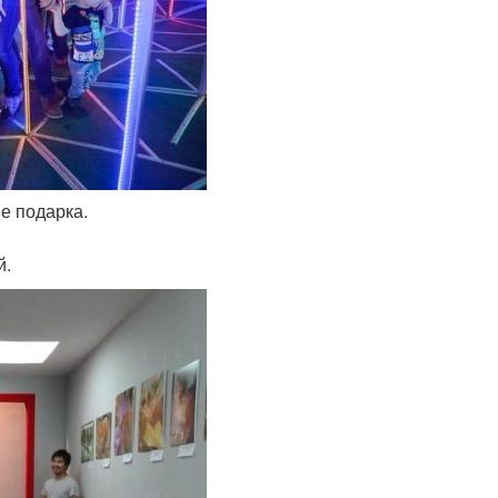
ве подарка.
й.