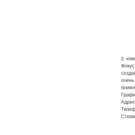
2. ко
Фокус
созда
очень
ближн
Графи
Адрес:
Телеф
Стоим