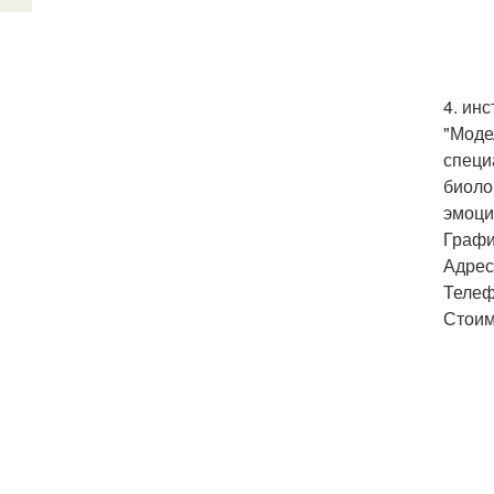
4. ин
"Моде
специ
биоло
эмоци
График
Адрес:
Телеф
Стоим