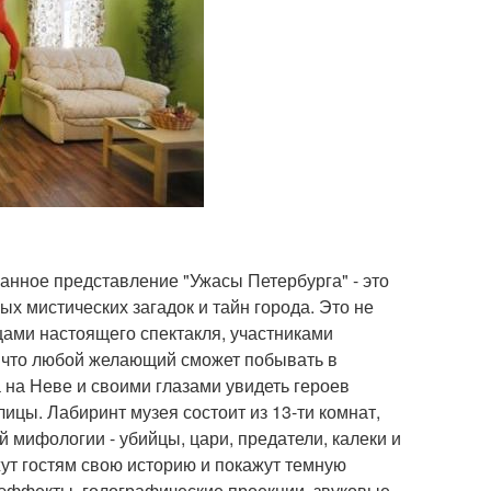
анное представление "Ужасы Петербурга" - это
х мистических загадок и тайн города. Это не
цами настоящего спектакля, участниками
, что любой желающий сможет побывать в
 на Неве и своими глазами увидеть героев
цы. Лабиринт музея состоит из 13-ти комнат,
мифологии - убийцы, цари, предатели, калеки и
ажут гостям свою историю и покажут темную
оэффекты, голографические проекции, звуковые