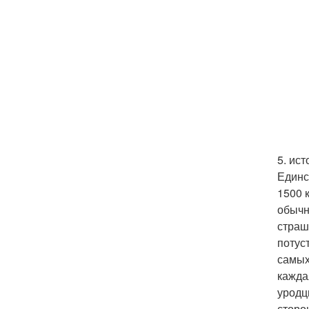
5. ис
Единс
1500 
обычн
страш
потус
самых
кажда
уродц
сторо