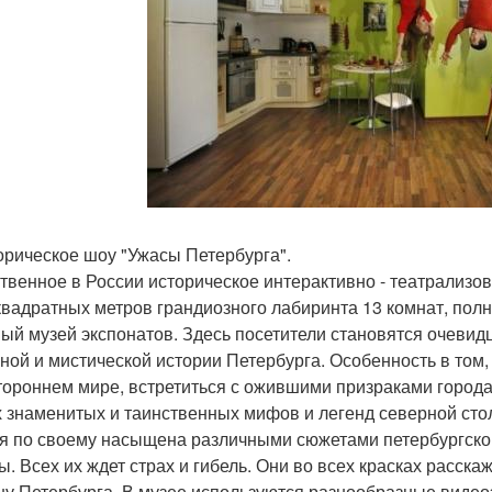
торическое шоу "Ужасы Петербурга".
твенное в России историческое интерактивно - театрализов
квадратных метров грандиозного лабиринта 13 комнат, полны
ый музей экспонатов. Здесь посетители становятся очевид
ной и мистической истории Петербурга. Особенность в том
тороннем мире, встретиться с ожившими призраками города
 знаменитых и таинственных мифов и легенд северной столи
я по своему насыщена различными сюжетами петербургской 
ы. Всех их ждет страх и гибель. Они во всех красках расск
ну Петербурга. В музее используются разнообразные виде