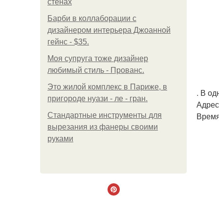
стенах
Барби в коллаборации с
дизайнером интерьера Джоанной
гейнс - $35.
Моя супруга тоже дизайнер
любимый стиль - Прованс.
Это жилой комплекс в Париже, в
. В од
пригороде нуази - ле - гран.
Адрес
Время
Стандартные инструменты для
вырезания из фанеры своими
руками