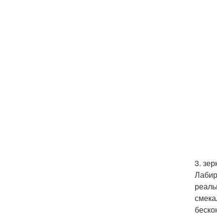
3. зе
Лабир
реаль
смека
беско