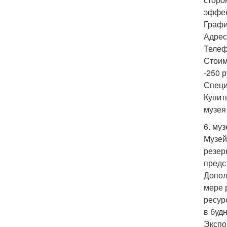
эффек
Графи
Адрес:
Телеф
Стоим
-250 р
Специ
Купит
музея
6. му
Музей
резер
предс
Допол
мере 
ресур
в буд
Экспо