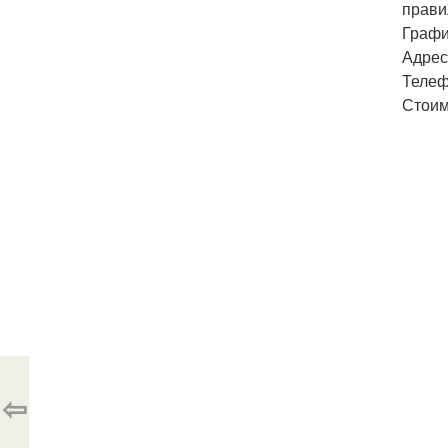
прави
График
Адрес:
Телеф
Стоим
⇦