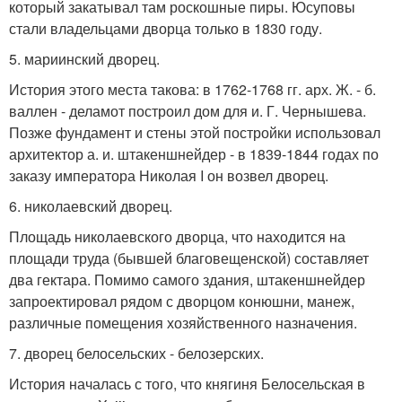
который закатывал там роскошные пиры. Юсуповы
стали владельцами дворца только в 1830 году.
5. мариинский дворец.
История этого места такова: в 1762-1768 гг. арх. Ж. - б.
валлен - деламот построил дом для и. Г. Чернышева.
Позже фундамент и стены этой постройки использовал
архитектор а. и. штакеншнейдер - в 1839-1844 годах по
заказу императора Николая I он возвел дворец.
6. николаевский дворец.
Площадь николаевского дворца, что находится на
площади труда (бывшей благовещенской) составляет
два гектара. Помимо самого здания, штакеншнейдер
запроектировал рядом с дворцом конюшни, манеж,
различные помещения хозяйственного назначения.
7. дворец белосельских - белозерских.
История началась с того, что княгиня Белосельская в