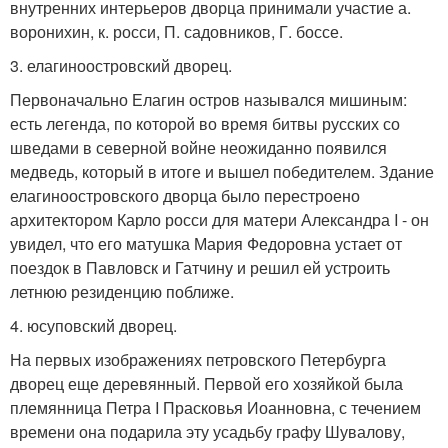
внутренних интерьеров дворца принимали участие а.
воронихин, к. росси, П. садовников, Г. боссе.
3. елагиноостровский дворец.
Первоначально Елагин остров назывался мишиным:
есть легенда, по которой во время битвы русских со
шведами в северной войне неожиданно появился
медведь, который в итоге и вышел победителем. Здание
елагиноостровского дворца было перестроено
архитектором Карло росси для матери Александра I - он
увидел, что его матушка Мария Федоровна устает от
поездок в Павловск и Гатчину и решил ей устроить
летнюю резиденцию поближе.
4. юсуповский дворец.
На первых изображениях петровского Петербурга
дворец еще деревянный. Первой его хозяйкой была
племянница Петра I Прасковья Иоанновна, с течением
времени она подарила эту усадьбу графу Шувалову,