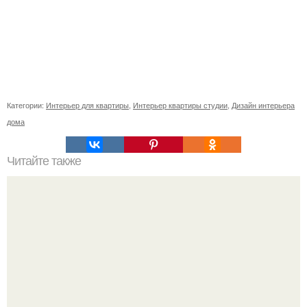
Категории:
Интерьер для квартиры
,
Интерьер квартиры студии
,
Дизайн интерьера
дома
Читайте также
Неправильное размещение картин. 5 ошибок
размещения картин на стенах