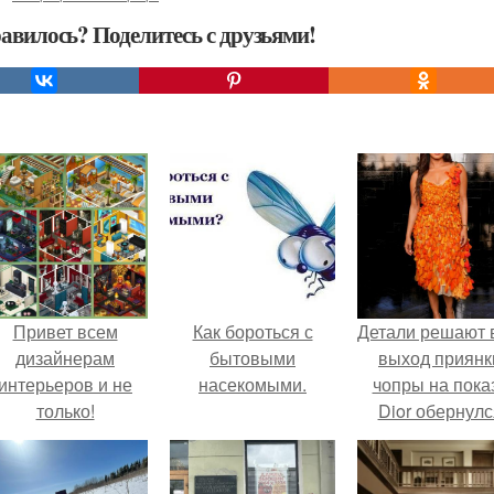
авилось? Поделитесь с друзьями!
Привет всем
Как бороться с
Детали решают 
дизайнерам
бытовыми
выход приянк
интерьеров и не
насекомыми.
чопры на пока
только!
Dior обернулс
шквалом крити
из-за небрежно
пошива.