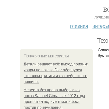
В
лучшие 
главная
интерь
Тех
Gratt
бумаг
Популярные материалы
Детали решают всё: выход приянки
чопры на показе Dior обернулся
шквалом критики из-за небрежного
пошива.
Невеста без права выбора: как
показ Samuel Cirnansck 2012 года
превратил подиум в манифест
против принуждения.