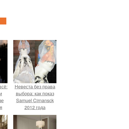
всё:
Невеста без права
и
выбора: как показ
зе
Samuel Cirnansck
я
2012 года
ки
превратил подиум
го
в манифест против
принуждения.