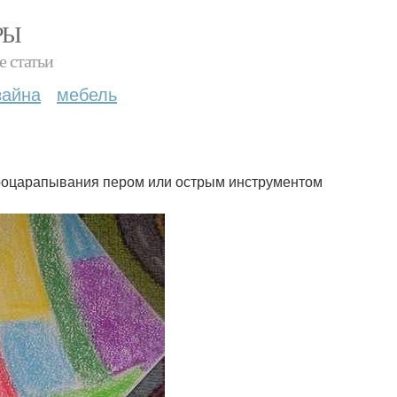
РЫ
е статьи
зайна
мебель
м процарапывания пером или острым инструментом