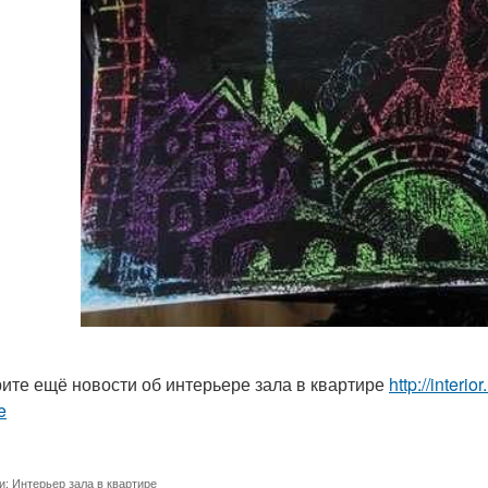
ите ещё новости об интерьере зала в квартире
http://interio
e
и:
Интерьер зала в квартире