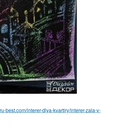
r.ru-best.com/interer-dlya-kvartiry/interer-zala-v-