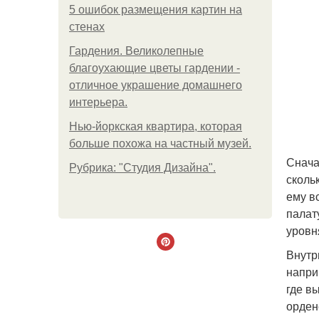
5 ошибок размещения картин на
стенах
Гардения. Великолепные
благоухающие цветы гардении -
отличное украшение домашнего
интерьера.
Нью-йоркская квартира, которая
больше похожа на частный музей.
Снача
Рубрика: "Студия Дизайна".
сколь
ему в
палат
уровн
Внутр
напри
где в
орден