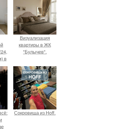
Визуализация
ой
квартиры в ЖК
(24,
"Булычев".
) в
всё:
Сокровища из Hoff.
и
зе