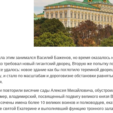
ла этим занимался Василий Баженов, но время оказалось н
ко требовал новый гигантский дворец. Вторую же попытку по
се удалось: новое здание как бы поглотило теремной дворе
у, и стало по масштабам и дороговизне обстановки равнять
я.
и повторили висячие сады Алексея Михайловича, обустроили
мер, владимирский, посвященный подвигу великого князя В
ысечены имена более 10 великих воинов и полководцев, ек
е святой Екатерине и выполнявший функцию тронного зала