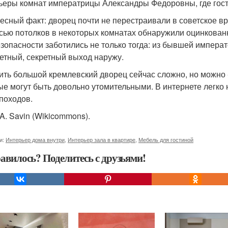
ьеры комнат императрицы Александры Федоровны, где гост
есный факт: дворец почти не перестраивали в советское вр
сью потолков в некоторых комнатах обнаружили оцинкован
езопасности заботились не только тогда: из бывшей импер
етный, секретный выход наружу.
ить большой кремлевский дворец сейчас сложно, но можно -
ые могут быть довольно утомительными. В интернете легко
 походов.
 A. Savin (Wikicommons).
и:
Интерьер дома внутри
,
Интерьер зала в квартире
,
Мебель для гостиной
авилось? Поделитесь с друзьями!