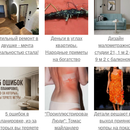
тильный ремонт в
Деньги в углах
Дизайн
двушке - мечта
квартиры.
малометражн
еальностью стала!
Народные приметы
студии 21, 1 м 2 
на богатство
9 м 2 с балконом
Краснодаре.
5 ошибок в
"Проиллюстрированные
Детали решают 
планировке, из-за
Люди": Томас
выход приянк
оторых вы теряете
майландер
чопры на пока