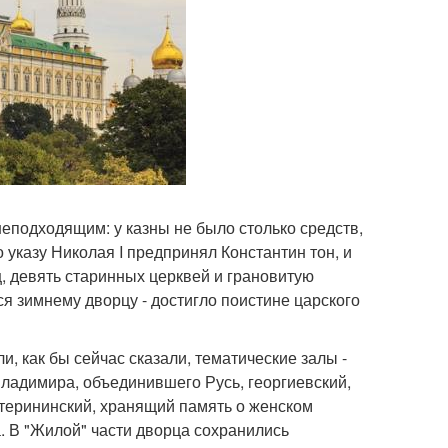
еподходящим: у казны не было столько средств,
 указу Николая I предпринял Константин тон, и
ц, девять старинных церквей и грановитую
ся зимнему дворцу - достигло поистине царского
, как бы сейчас сказали, тематические залы -
ладимира, объединившего Русь, георгиевский,
атерининский, хранящий память о женском
. В "Жилой" части дворца сохранились