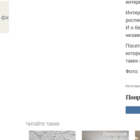
интер
Интер
⇦
роспи
И о б
незам
Посет
котор
таких
Фото:
Категори
Понр
Читайте также