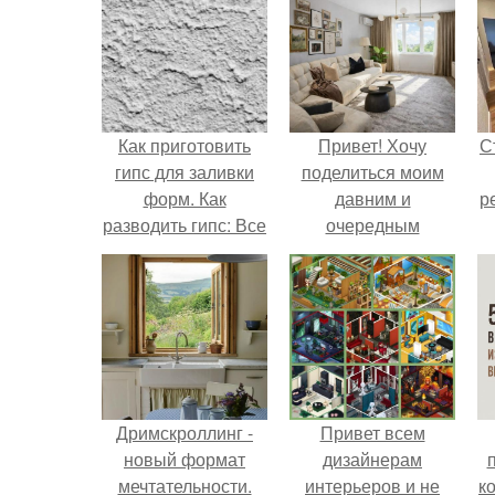
Как приготовить
Привет! Хочу
С
гипс для заливки
поделиться моим
форм. Как
давним и
р
разводить гипс: Все
очередным
о приготовлении
неопубликованным
идеального
проектом.
раствора
Дримскроллинг -
Привет всем
новый формат
дизайнерам
мечтательности.
интерьеров и не
к