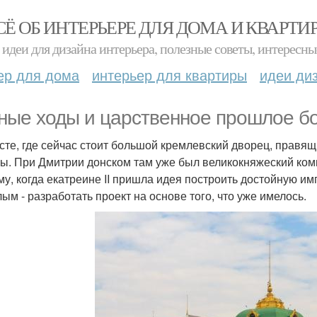
СЁ ОБ ИНТЕРЬЕРЕ ДЛЯ ДОМА И КВАРТИ
идеи для дизайна интерьера, полезные советы, интересны
ер для дома
интерьер для квартиры
идеи ди
ные ходы и царственное прошлое бо
сте, где сейчас стоит большой кремлевский дворец, правя
ы. При Дмитрии донском там уже был великокняжеский ком
му, когда екатреине II пришла идея построить достойную и
лым - разработать проект на основе того, что уже имелось.