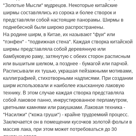
"Золотые Мысли" мудрецов. Некоторые китайские
ширмы составлялись из сорока и более створок и
представляли собой настоящие панорамы. Ширмы в
поднебесной были широко распространены.
На родине ширм, в Китае, их называют "фуи" или
"пэнфен" - "подвижная стена". Каждая створка китайской
ширмы представляла собой деревянную или
бамбуковую раму, затянутую с обеих сторон расписным
или вышитым шелком, а позднее - бумагой или парчой.
Расписывали их тушью, украшая пейзажными мотивами,
каллиграфией, стихотворными надписями. При создании
ширм использовали и наиболее изысканную лаковую
технику. В этом случае каждая створка представляла
собой лаковое панно, инкрустированное перламутром,
цветными камнями или ракушками. Лаковая техника -
"Насилжи" ("кожа груши") - крайне трудоемкий процесс.
Заключается он в помещении кусочков золотой фольги в
массив лака, при этом может потребоваться до 30