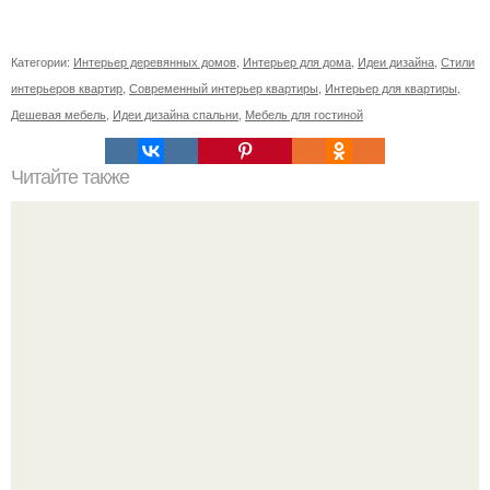
Категории:
Интерьер деревянных домов
,
Интерьер для дома
,
Идеи дизайна
,
Стили
интерьеров квартир
,
Современный интерьер квартиры
,
Интерьер для квартиры
,
Дешевая мебель
,
Идеи дизайна спальни
,
Мебель для гостиной
Читайте также
Осенний декор дома своими руками.