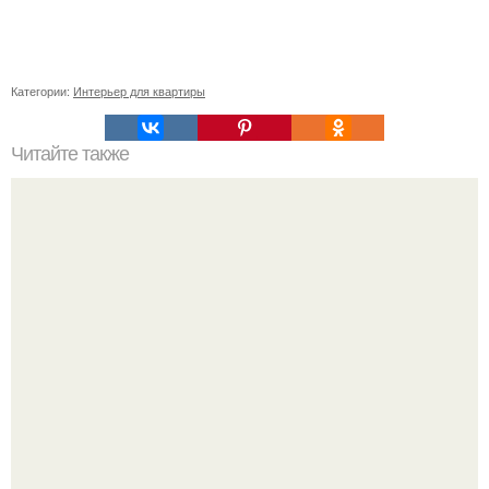
Категории:
Интерьер для квартиры
Читайте также
Значение картина с волками. В том случае, если вы
любите вышивать, то наверняка задумывались о том,
что означает та или иная вышитая вами картина.