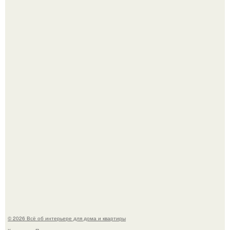
Стильный ремонт в двушке - мечта реальностью стала!
Нейросети добрались до семейных чатов, и теперь под
угрозой мамины нервы.
© 2026 Всё об интерьере для дома и квартиры