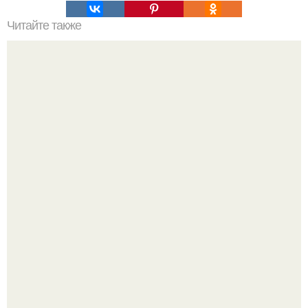
Читайте также
Как приготовить гипс для заливки форм. Как разводить
гипс: Все о приготовлении идеального раствора
Как мы скандинавскую сказку в простой квартире без