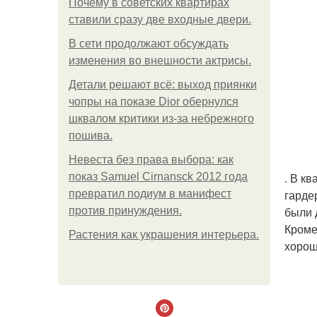
Почему в советских квартирах
ставили сразу две входные двери.
В сети продолжают обсуждать
изменения во внешности актрисы.
Детали решают всё: выход приянки
чопры на показе Dior обернулся
шквалом критики из-за небрежного
пошива.
Невеста без права выбора: как
. В к
показ Samuel Cirnansck 2012 года
гарде
превратил подиум в манифест
были 
против принуждения.
Кроме
Растения как украшения интерьера.
хорош