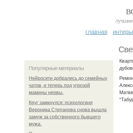
В
лучшие 
главная
интерь
Све
Кварт
дубов
Популярные материалы
Ремон
Нейросети добрались до семейных
Алекс
чатов, и теперь под угрозой
Матве
мамины нервы.
"Табу
Круг замкнулся: психологиня
Вероника Степанова снова вышла
замуж за собственного бывшего
мужа.