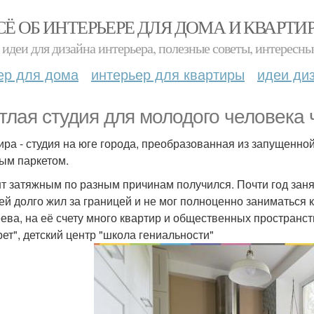
СЁ ОБ ИНТЕРЬЕРЕ ДЛЯ ДОМА И КВАРТИ
идеи для дизайна интерьера, полезные советы, интересны
ер для дома
интерьер для квартиры
идеи ди
тлая студия для молодого человека ч
ира - студия на юге города, преобразованная из запущенно
ым паркетом.
т затяжным по разным причинам получился. Почти год зан
ей долго жил за границей и не мог полноценно заниматься 
ева, на её счету много квартир и общественных пространст
рет", детский центр "школа гениальности"