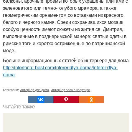
балконы, арочные проемы которых украшены плитами с
зеленоватого или темно-голубого мрамора, а также
геометрическим орнаментом со вставками из красного,
белого и черного камня. Среди сохранившихся мозаик
особую ценность имеют сюжеты из жития св. Дмитрия,
выполненные в позднеримской манере: святые одеты в
римские тоги и коротко остриженные по патрицианской
моде.
Больше информационных статей об интерьере для дома
http://interior.ru-best.com/interer-dlya-doma/interer-dlya-
doma
Категории:
Интерьер для дома
,
Интерьер зала в квартире
Читайте также