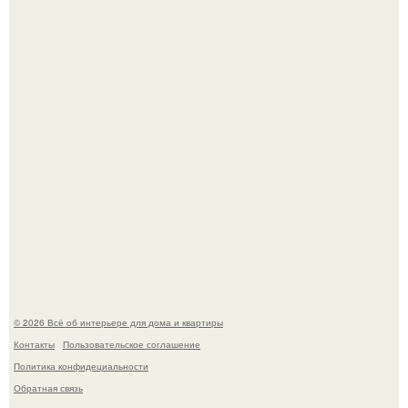
Опишите интерьер кухни в 2-3 словах.
"Ух, Заморочился же Дизайнер", - подумала я, когда
зашла в кафе - бар "слезы березы".
© 2026 Всё об интерьере для дома и квартиры
Контакты
Пользовательское соглашение
Политика конфидециальности
Обратная связь