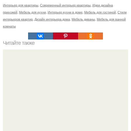
Интерьер для квартиры
,
Современный интерьер квартиры
,
Идеи дизайна
прихожей
,
Мебель для кухни
,
Интерьер кухни в доме
,
Мебель для гостиной
,
Стили
интерьеров квартир
,
Дизайн интерьера дома
,
Мебель диваны
,
Мебель для ванной
комнаты
Читайте также
Прекрасный особняк расположенный прямо у воды, в
шаговой доступности от одного из самых лучших пляжей
малибу, США.