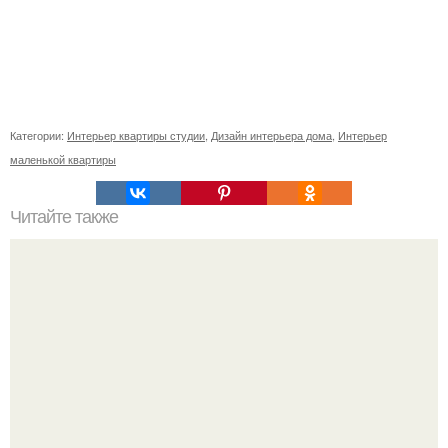
Категории:
Интерьер квартиры студии
,
Дизайн интерьера дома
,
Интерьер
маленькой квартиры
Читайте также
Вертикальная или горизонтальная плитка в ванной.
Горизонтальная или вертикальная укладка плитки: так ли