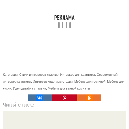
Категории:
Стили интерьеров квартир
,
Интерьер для квартиры
,
Современный
интерьер квартиры
,
Интерьер квартиры студии
,
Мебель для гостиной
,
Мебель для
кухни
,
Идеи дизайна спальни
,
Мебель для ванной комнаты
Читайте также