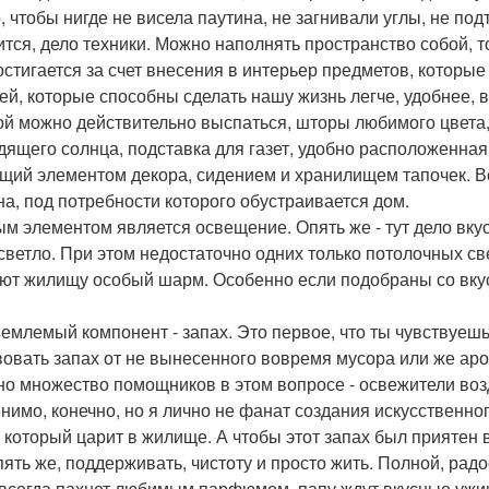
, чтобы нигде не висела паутина, не загнивали углы, не под
ится, дело техники. Можно наполнять пространство собой, 
остигается за счет внесения в интерьер предметов, которые
ей, которые способны сделать нашу жизнь легче, удобнее, 
ой можно действительно выспаться, шторы любимого цвета, 
дящего солнца, подставка для газет, удобно расположенна
щий элементом декора, сидением и хранилищем тапочек. Вс
на, под потребности которого обустраивается дом.
м элементом является освещение. Опять же - тут дело вкус
светло. При этом недостаточно одних только потолочных св
ют жилищу особый шарм. Особенно если подобраны со вкус
емлемый компонент - запах. Это первое, что ты чувствуешь,
вовать запах от не вынесенного вовремя мусора или же а
но множество помощников в этом вопросе - освежители возду
нимо, конечно, но я лично не фанат создания искусственно
, который царит в жилище. А чтобы этот запах был приятен 
опять же, поддерживать, чистоту и просто жить. Полной, рад
всегда пахнет любимым парфюмом, папу ждут вкусные ужины