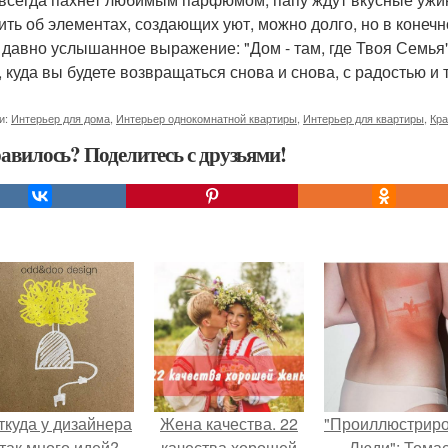
ить об элементах, создающих уют, можно долго, но в конеч
о давно услышанное выражение: "Дом - там, где Твоя Семья
 куда вы будете возвращаться снова и снова, с радостью и т
и:
Интерьер для дома
,
Интерьер однокомнатной квартиры
,
Интерьер для квартиры
,
Кра
авилось? Поделитесь с друзьями!
ткуда у дизайнера
Жена качества. 22
"Проиллюстрир
так много идей?
качества хорошей
Люди": Тома