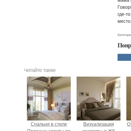
Говор
где-т
место,
Категори
Понр
Читайте также
Спальня в стиле
Визуализация
О
Прованс: советы по
квартиры в ЖК