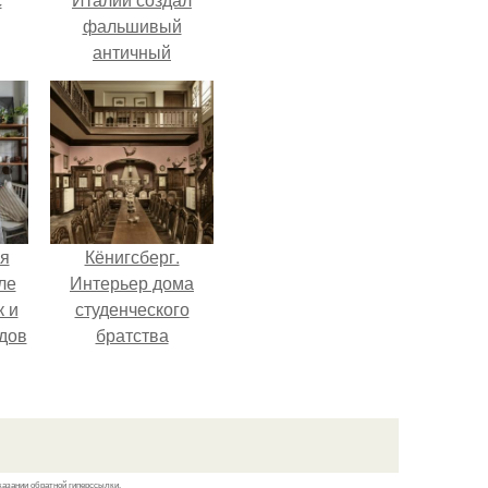
фальшивый
античный
и в
амфитеатр и
долгое время
успешно выдавал
его за настоящее
историческое
наследие.
я
Кёнигсберг.
ле
Интерьер дома
к и
студенческого
дов
братства
"Германия".
й.
казании обратной гиперссылки.