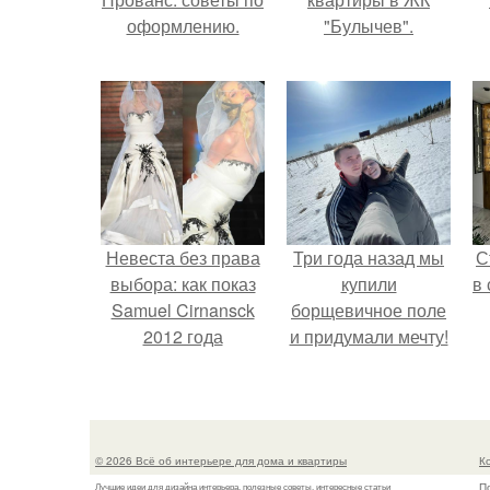
оформлению.
"Булычев".
Невеста без права
Три года назад мы
С
выбора: как показ
купили
в
Samuel Cirnansck
борщевичное поле
2012 года
и придумали мечту!
превратил подиум
в манифест против
принуждения.
© 2026 Всё об интерьере для дома и квартиры
К
П
Лучшие идеи для дизайна интерьера, полезные советы, интересные статьи