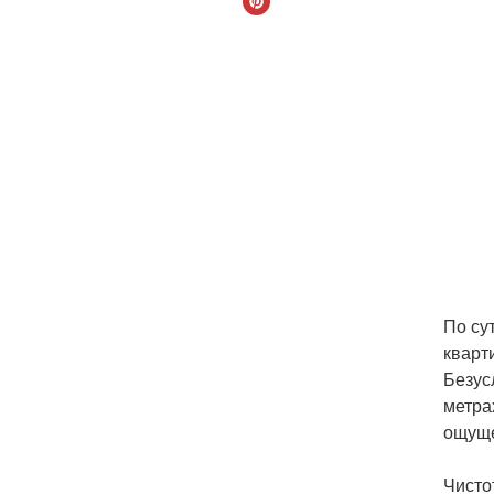
По су
кварт
Безус
метра
ощуще
Чисто