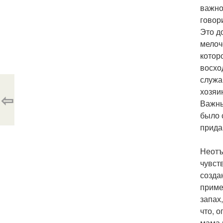
важно
говор
Это д
мелоч
котор
восхо
служа
хозяи
⇦
Важны
было 
прида
Неотъ
чувст
созда
приме
запах
что, 
мама 