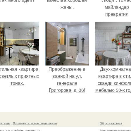
жены.
майландер
превратил
солнечные ожог
арт - объект.
тильная квартира
Преображение в
Двухкомнатна
 светлых приятных
ванной на ул.
квартира в сти
тонах.
генерала
сканди кинфол
Григорова, д. 36!
мебелью 50-х го
в высотке на
котельническо
онтакты
Пользовательское соглашение
Обратная связь
олитика конфидециальности
Копирование разрешено при у