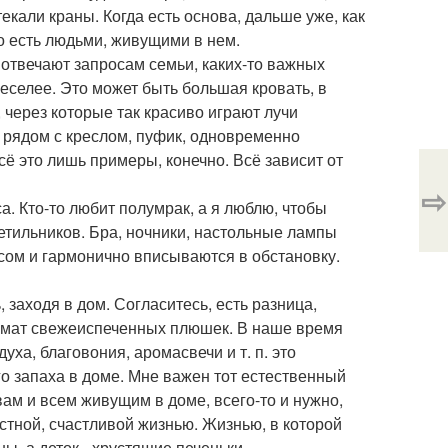
текали краны. Когда есть основа, дальше уже, как
то есть людьми, живущими в нем.
 отвечают запросам семьи, каких-то важных
веселее. Это может быть большая кровать, в
через которые так красиво играют лучи
я рядом с креслом, пуфик, одновременно
ё это лишь примеры, конечно. Всё зависит от
⇨
а. Кто-то любит полумрак, а я люблю, чтобы
етильников. Бра, ночники, настольные лампы
ом и гармонично вписываются в обстановку.
 заходя в дом. Согласитесь, есть разница,
ромат свежеиспеченных плюшек. В наше время
ха, благовония, аромасвечи и т. п. это
го запаха в доме. Мне важен тот естественный
вам и всем живущим в доме, всего-то и нужно,
остной, счастливой жизнью. Жизнью, в которой
, а деток - хрустящие печеньки.