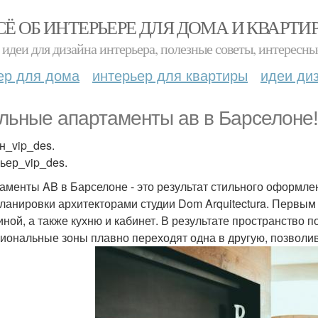
СЁ ОБ ИНТЕРЬЕРЕ ДЛЯ ДОМА И КВАРТИ
идеи для дизайна интерьера, полезные советы, интересны
ер для дома
интерьер для квартиры
идеи ди
льные апартаменты ав в Барселоне!
н_vip_des.
ьер_vip_des.
аменты AB в Барселоне - это результат стильного оформл
ланировки архитекторами студии Dom Arquitectura. Первы
тиной, а также кухню и кабинет. В результате пространство 
иональные зоны плавно переходят одна в другую, позволив