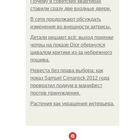
Почему в советских квартирах
ставили сразу две входные двери.
В сети продолжают обсуждать
изменения во внешности актрисы.
Детали решают всё: выход приянки
чопры на показе Dior обернулся
шквалом критики из-за небрежного
пошива.
Невеста без права выбора: как
показ Samuel Cirnansck 2012 года
превратил подиум в манифест
против принуждения.
Растения как украшения интерьера.