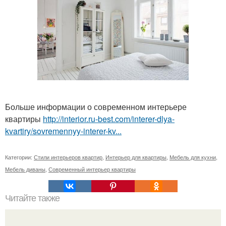
Больше информации о современном интерьере
квартиры
http://interior.ru-best.com/interer-dlya-
kvartiry/sovremennyy-interer-kv...
Категории:
Стили интерьеров квартир
,
Интерьер для квартиры
,
Мебель для кухни
,
Мебель диваны
,
Современный интерьер квартиры
Читайте также